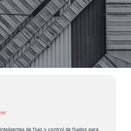
om/
eligentes de flujo y control de fluidos para