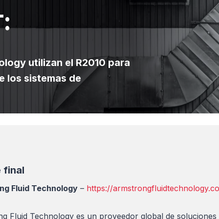
:
logy utilizan el R2010 para
e los sistemas de
 final
ng Fluid Technology
–
https://armstrongfluidtechnology.c
g Fluid Technology es un proveedor global de soluciones int