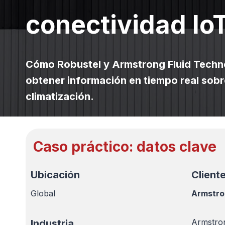
conectividad IoT
Cómo Robustel y Armstrong Fluid Techno
obtener información en tiempo real sobr
climatización.
Caso práctico: datos clave
Ubicación
Cliente
Global
Armstro
Armstron
Industria