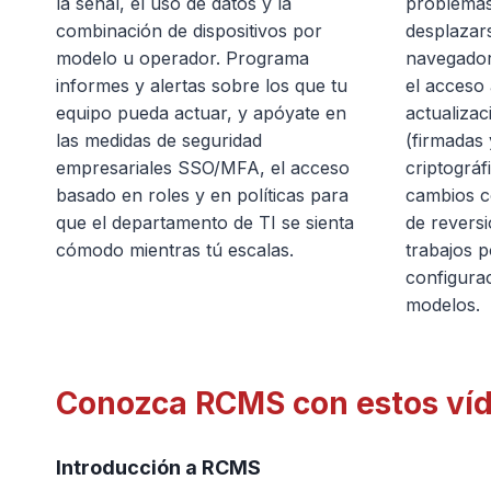
la señal, el uso de datos y la
problemas
combinación de dispositivos por
desplazars
modelo u operador. Programa
navegador
informes y alertas sobre los que tu
el acceso 
equipo pueda actuar, y apóyate en
actualiza
las medidas de seguridad
(firmadas 
empresariales SSO/MFA, el acceso
criptográf
basado en roles y en políticas para
cambios co
que el departamento de TI se sienta
de reversió
cómodo mientras tú escalas.
trabajos p
configura
modelos.
Conozca RCMS con estos víd
Introducción a RCMS