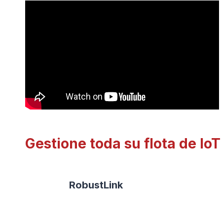
Gestione toda su flota de Io
RobustLink