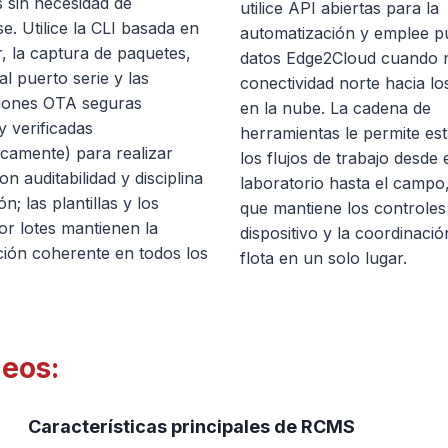
 sin necesidad de
utilice API abiertas para la
e. Utilice la CLI basada en
automatización y emplee p
, la captura de paquetes,
datos Edge2Cloud cuando n
al puerto serie y las
conectividad norte hacia lo
ciones OTA seguras
en la nube. La cadena de
y verificadas
herramientas le permite es
icamente) para realizar
los flujos de trabajo desde 
n auditabilidad y disciplina
laboratorio hasta el campo,
n; las plantillas y los
que mantiene los controles
or lotes mantienen la
dispositivo y la coordinació
ción coherente en todos los
flota en un solo lugar.
eos:
Características principales de RCMS