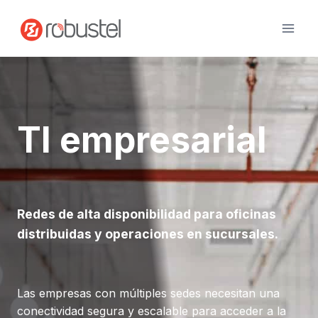
Ir
al
contenido
TI empresarial
Redes de alta disponibilidad para oficinas
distribuidas y operaciones en sucursales.
Las empresas con múltiples sedes necesitan una
conectividad segura y escalable para acceder a la