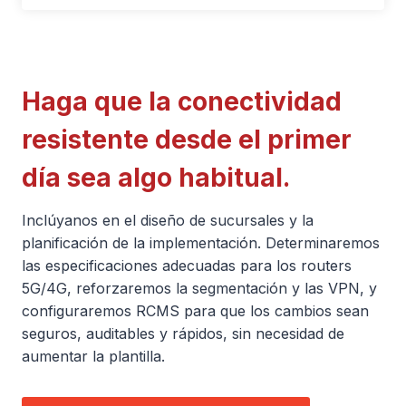
a
a
m
a
t
p
t
r
u
r
Haga que la conectividad
a
l
a
v
s
v
resistente desde el primer
é
a
é
día sea algo habitual.
s
n
s
d
d
d
Inclúyanos en el diseño de sucursales y la
e
o
e
planificación de la implementación. Determinaremos
5
l
5
las especificaciones adecuadas para los routers
G
a
G
5G/4G, reforzaremos la segmentación y las VPN, y
c
r
c
configuraremos RCMS para que los cambios sean
o
e
seguros, auditables y rápidos, sin necesidad de
o
n
s
aumentar la plantilla.
n
e
i
e
l
l