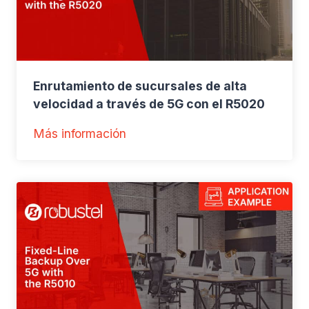
Enrutamiento de sucursales de alta
velocidad a través de 5G con el R5020
:
Más información
E
n
r
u
t
a
m
i
e