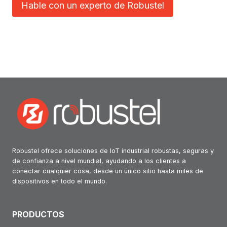
l
Hable con un experto de Robustel
R
i
R
5
e
5
0
n
0
2
c
1
0
i
0
a
d
e
l
c
Robustel ofrece soluciones de IoT industrial robustas, seguras y
o
de confianza a nivel mundial, ayudando a los clientes a
m
conectar cualquier cosa, desde un único sitio hasta miles de
dispositivos en todo el mundo.
e
r
c
PRODUCTOS
i