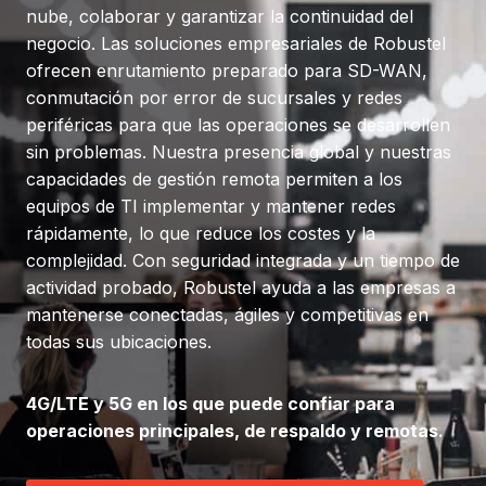
nube, colaborar y garantizar la continuidad del
negocio. Las soluciones empresariales de Robustel
ofrecen enrutamiento preparado para SD-WAN,
conmutación por error de sucursales y redes
periféricas para que las operaciones se desarrollen
sin problemas. Nuestra presencia global y nuestras
capacidades de gestión remota permiten a los
equipos de TI implementar y mantener redes
rápidamente, lo que reduce los costes y la
complejidad. Con seguridad integrada y un tiempo de
actividad probado, Robustel ayuda a las empresas a
mantenerse conectadas, ágiles y competitivas en
todas sus ubicaciones.
4G/LTE y 5G en los que puede confiar para
operaciones principales, de respaldo y remotas.