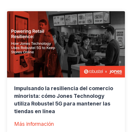
u
a
r
d
i
p
d
a
a
r
d
a
d
s
e
u
l
c
í
u
n
Impulsando la resiliencia del comercio
r
e
minorista: cómo Jones Technology
s
a
utiliza Robustel 5G para mantener las
a
f
tiendas en línea
l
i
e
:
Más información
j
s
I