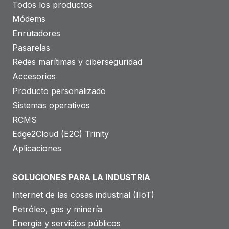
Todos los productos
o
Módems
m
Enrutadores
i
Pasarelas
n
Redes marítimas y ciberseguridad
o
Accesorios
r
Producto personalizado
i
Sistemas operativos
s
RCMS
t
Edge2Cloud (E2C) Trinity
a
Aplicaciones
:
c
SOLUCIONES PARA LA INDUSTRIA
ó
Internet de las cosas industrial (IIoT)
m
Petróleo, gas y minería
o
Energía y servicios públicos
J