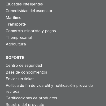
Ciudades inteligentes
o
Conectividad del ascensor
n
Marítimo
e
Transporte
s
Comercio minorista y pagos
T
TI empresarial
e
Agricultura
c
h
SOPORTE
n
Centro de seguridad
o
Base de conocimientos
l
Enviar un ticket
o
Política de fin de vida útil y notificación previa de
g
retirada
y
Certificaciones de productos
u
Registro del proyecto
t