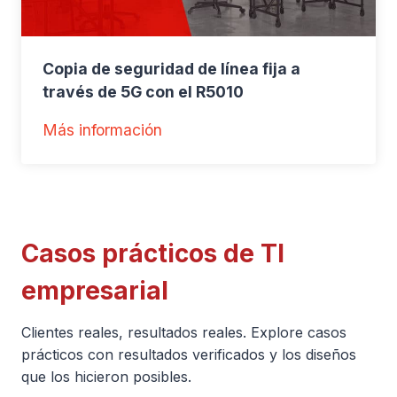
n
t
Copia de seguridad de línea fija a
o
través de 5G con el R5010
d
e
:
Más información
a
C
l
o
t
p
a
i
v
Casos prácticos de TI
a
e
d
empresarial
l
e
o
s
Clientes reales, resultados reales. Explore casos
c
e
prácticos con resultados verificados y los diseños
i
que los hicieron posibles.
g
d