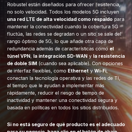
Robustel están diseñados para ofrecer resistencia,
no solo velocidad. Todos los modelos 5G incluyen
una red LTE de alta velocidad como respaldo
para
mantener la conectividad cuando la cobertura 5G
fluctúa, las redes se degradan o un sitio se sale del
rango óptimo de 5G, lo que añade otra capa de
redundancia además de características como
el
túnel VPN
,
la integración SD-WAN
y
la resistencia
de doble SIM
(cuando sea aplicable). Con opciones
de interfaz flexibles, como
Ethernet
y
Wi-Fi
,
conectan la tecnología operativa y las redes de TI,
al tiempo que le ayudan a implementar más
rápidamente, reducir el riesgo de tiempo de
inactividad y mantener una conectividad segura y
basada en políticas en todos los sitios distribuidos.
Si no está seguro de qué producto es el adecuado
para su negocio, haga clic en el botón de abajo