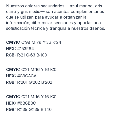
Nuestros colores secundarios —azul marino, gris
claro y gris medio— son acentos complementarios
que se utilizan para ayudar a organizar la
información, diferenciar secciones y aportar una
sofisticación técnica y tranquila a nuestros diseños.
CMYK:
C:98 M:78 Y:36 K:24
HEX:
#153F64
RGB:
R:21 G:63 B:100
CMYK:
C:21 M:16 Y:16 K:0
HEX:
#C9CACA
RGB:
R:201 G:202 B:202
CMYK:
C:21 M:16 Y:16 K:0
HEX:
#8B8B8C
RGB:
R:139 G:139 B:140