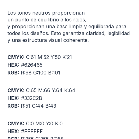
Los tonos neutros proporcionan
un punto de equilibrio a los rojos,
y proporcionan una base limpia y equilibrada para
todos los diseños. Esto garantiza claridad, legibilidad
y una estructura visual coherente.
CMYK:
C:61 M:52 Y:50 K:21
HEX:
#626465
RGB:
R:98 G:100 B:101
CMYK:
C:65 M:66 Y:64 K:64
HEX:
#332C2B
RGB:
R:51 G:44 B:43
CMYK:
C:0 M:0 Y:0 K:0
HEX:
#FFFFFF