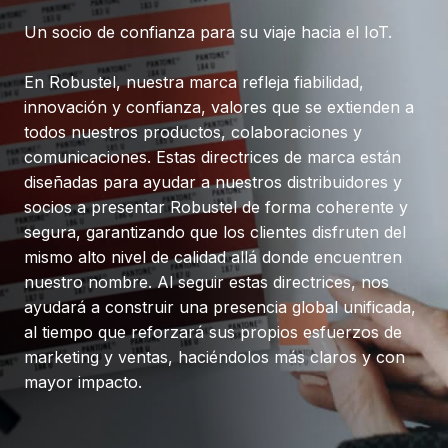
Un socio de confianza para su viaje hacia el IoT.
En Robustel, nuestra marca refleja fiabilidad,
innovación y confianza, valores que se extienden a
todos nuestros productos, colaboraciones y
comunicaciones. Estas directrices de marca están
diseñadas para ayudar a nuestros distribuidores y
socios a presentar Robustel de forma coherente y
segura, garantizando que los clientes disfruten del
mismo alto nivel de calidad allá donde encuentren
nuestro nombre. Al seguir estas directrices, nos
ayudará a construir una presencia global unificada,
al tiempo que reforzará sus propios esfuerzos de
marketing y ventas, haciéndolos más claros y con
mayor impacto.