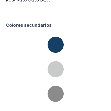
RGB:
R:255 G:255 B:255
Colores secundarios