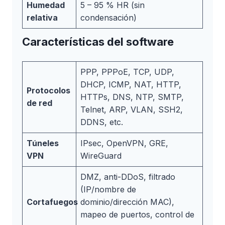
Humedad
5 – 95 % HR (sin
relativa
condensación)
Características del software
PPP, PPPoE, TCP, UDP,
DHCP, ICMP, NAT, HTTP,
Protocolos
HTTPs, DNS, NTP, SMTP,
de red
Telnet, ARP, VLAN, SSH2,
DDNS, etc.
Túneles
IPsec, OpenVPN, GRE,
VPN
WireGuard
DMZ, anti-DDoS, filtrado
(IP/nombre de
Cortafuegos
dominio/dirección MAC),
mapeo de puertos, control de