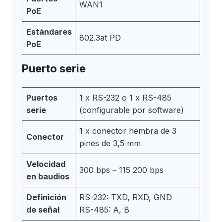
WAN1
PoE
Estándares
802.3at PD
PoE
Puerto serie
Puertos
1 x RS-232 o 1 x RS-485
serie
(configurable por software)
1 x conector hembra de 3
Conector
pines de 3,5 mm
Velocidad
300 bps – 115 200 bps
en baudios
Definición
RS-232: TXD, RXD, GND
de señal
RS-485: A, B