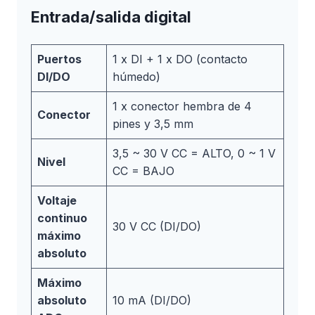
Entrada/salida digital
Puertos
1 x DI + 1 x DO (contacto
DI/DO
húmedo)
1 x conector hembra de 4
Conector
pines y 3,5 mm
3,5 ~ 30 V CC = ALTO, 0 ~ 1 V
Nivel
CC = BAJO
Voltaje
continuo
30 V CC (DI/DO)
máximo
absoluto
Máximo
absoluto
10 mA (DI/DO)