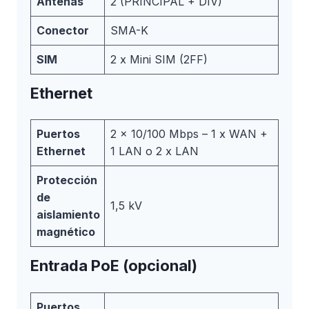
Antenas
2 (PRINCIPAL + DIV)
Conector
SMA-K
SIM
2 x Mini SIM (2FF)
Ethernet
Puertos
2 x 10/100 Mbps – 1 x WAN +
Ethernet
1 LAN o 2 x LAN
Protección
de
1,5 kV
aislamiento
magnético
Entrada PoE (opcional)
Puertos