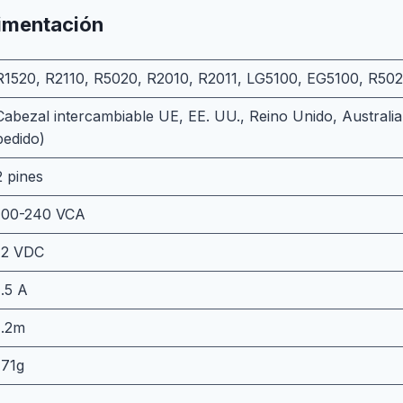
limentación
R1520, R2110, R5020, R2010, R2011, LG5100, EG5100, R502
Cabezal intercambiable UE, EE. UU., Reino Unido, Australia
pedido)
2 pines
100-240 VCA
12 VDC
1.5 A
1.2m
171g