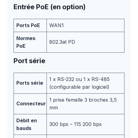
Entrée PoE (en option)
Ports PoE
WAN1
Normes
802.3at PD
PoE
Port série
1 x RS-232 ou 1 x RS-485
Ports série
(configurable par logiciel)
1 prise femelle 3 broches 3,5
Connecteur
mm
Débit en
300 bps – 115 200 bps
bauds