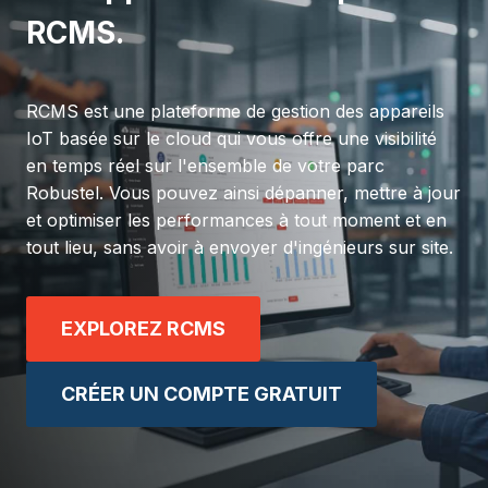
RCMS.
RCMS est une plateforme de gestion des appareils
IoT basée sur le cloud qui vous offre une visibilité
en temps réel sur l'ensemble de votre parc
Robustel. Vous pouvez ainsi dépanner, mettre à jour
et optimiser les performances à tout moment et en
tout lieu, sans avoir à envoyer d'ingénieurs sur site.
EXPLOREZ RCMS
CRÉER UN COMPTE GRATUIT