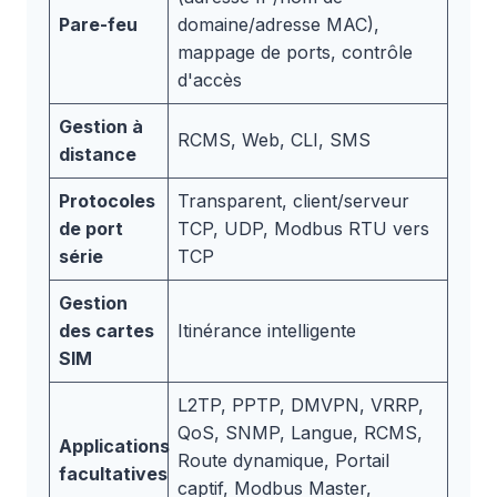
Pare-feu
domaine/adresse MAC),
mappage de ports, contrôle
d'accès
Gestion à
RCMS, Web, CLI, SMS
distance
Protocoles
Transparent, client/serveur
de port
TCP, UDP, Modbus RTU vers
série
TCP
Gestion
des cartes
Itinérance intelligente
SIM
L2TP, PPTP, DMVPN, VRRP,
QoS, SNMP, Langue, RCMS,
Applications
Route dynamique, Portail
facultatives
captif, Modbus Master,