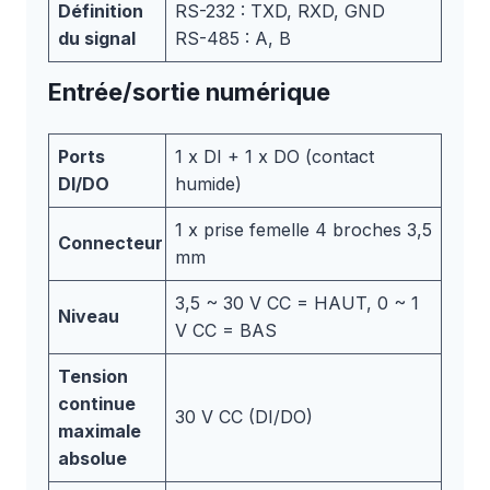
Définition
RS-232 : TXD, RXD, GND
du signal
RS-485 : A, B
Entrée/sortie numérique
Ports
1 x DI + 1 x DO (contact
DI/DO
humide)
1 x prise femelle 4 broches 3,5
Connecteur
mm
3,5 ~ 30 V CC = HAUT, 0 ~ 1
Niveau
V CC = BAS
Tension
continue
30 V CC (DI/DO)
maximale
absolue