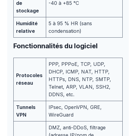
de
-40 à +85 °C
stockage
Humidité
5 à 95 % HR (sans
relative
condensation)
Fonctionnalités du logiciel
PPP, PPPoE, TCP, UDP,
DHCP, ICMP, NAT, HTTP,
Protocoles
HTTPs, DNS, NTP, SMTP,
réseau
Telnet, ARP, VLAN, SSH2,
DDNS, etc.
Tunnels
IPsec, OpenVPN, GRE,
VPN
WireGuard
DMZ, anti-DDoS, filtrage
(adresse IP/nom de