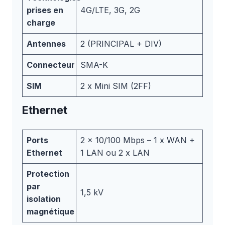
prises en
4G/LTE, 3G, 2G
charge
Antennes
2 (PRINCIPAL + DIV)
Connecteur
SMA-K
SIM
2 x Mini SIM (2FF)
Ethernet
Ports
2 x 10/100 Mbps – 1 x WAN +
Ethernet
1 LAN ou 2 x LAN
Protection
par
1,5 kV
isolation
magnétique