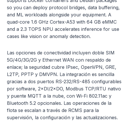
supports Docker containers and Debian packages
so you can deploy protocol bridges, data buffering,
and ML workloads alongside your equipment. A
quad-core 1.6 GHz Cortex-A53 with 64 GB eMMC
and a 2.3 TOPS NPU accelerates inference for use
cases like vision or anomaly detection.
Las opciones de conectividad incluyen doble SIM
5G/4G/3G/2G y Ethernet WAN con respaldo de
enlace; la seguridad cubre IPsec, OpenVPN, GRE,
L2TP, PPTP y DMVPN. La integración es sencilla
gracias a dos puertos RS-232/RS-485 configurables
por software, 2×DI/2×DO, Modbus TCP/RTU nativo
y puente MQTT a la nube, con Wi-Fi 802.11ac y
Bluetooth 5.2 opcionales. Las operaciones de la
flota se escalan a través de RCMS para la
supervisión, la configuración y las actualizaciones.