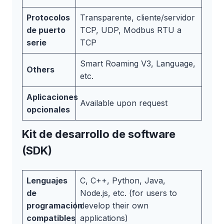
Protocolos
Transparente, cliente/servidor
de puerto
TCP, UDP, Modbus RTU a
serie
TCP
Smart Roaming V3, Language,
Others
etc.
Aplicaciones
Available upon request
opcionales
Kit de desarrollo de software
(SDK)
Lenguajes
C, C++, Python, Java,
de
Node.js, etc. (for users to
programación
develop their own
compatibles
applications)