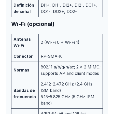
Definición
DI1+, DI1-, DI2+, DI2-, DO1+,
de señal
DO1-, DO2+, DO2-
Wi-Fi (opcional)
Antenas
2 (Wi-Fi 0 + Wi-Fi 1)
Wi-Fi
Conector
RP-SMA-K
802.11 a/b/g/n/ac; 2 x 2 MIMO;
Normas
supports AP and client modes
2.412–2.472 GHz (2.4 GHz
Bandas de
ISM band)
frecuencia
5.15–5.825 GHz (5 GHz ISM
band)
WEP 64-bit and 128-bit