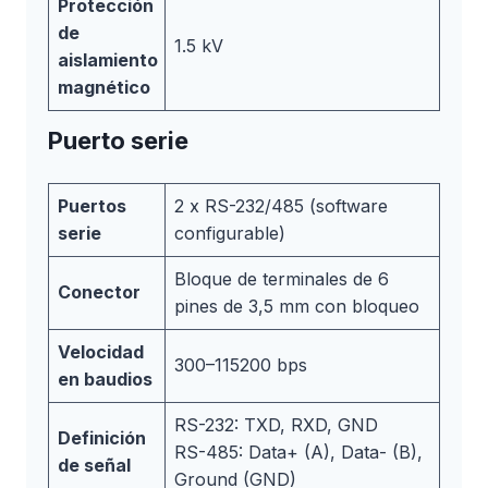
Protección
de
1.5 kV
aislamiento
magnético
Puerto serie
Puertos
2 x RS-232/485 (software
serie
configurable)
Bloque de terminales de 6
Conector
pines de 3,5 mm con bloqueo
Velocidad
300–115200 bps
en baudios
RS-232: TXD, RXD, GND
Definición
RS-485: Data+ (A), Data- (B),
de señal
Ground (GND)