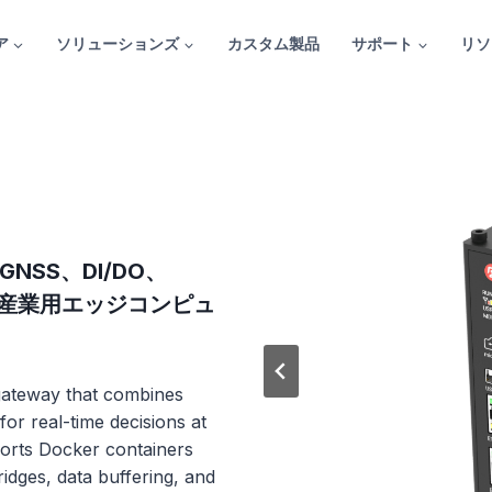
ア
ソリューションズ
カスタム製品
サポート
リソ
NSS、DI/DO、
載した産業用エッジコンピュ
 gateway that combines
or real-time decisions at
ports Docker containers
dges, data buffering, and