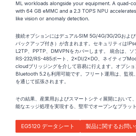
ML workloads alongside your equipment. A quad-c
with 64 GB eMMC and a 2.3 TOPS NPU accelerates 
like vision or anomaly detection.
接続オプションにはデュアルSIM 5G/4G/3G/2Gお
バックアップ付き）が含まれます。セキュリティはIPsec
L2TP、PPTP、DMVPNをカバーします。 統合は、
RS-232/RS-485ポート、2×DI/2×DO、ネイティブModb
cloudブリッジングを介して容易に行えます。オプションで80
Bluetooth 5.2も利用可能です。フリート運用は、
を通じて拡張されます。
その結果、産業用およびスマートシティ展開において
能なエッジ処理を実現する、堅牢でオープンなプラッ
EG5120 データシート
製品に関するお問い