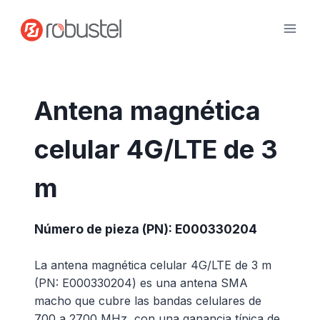
Ir
al
contenido
Antena magnética
celular 4G/LTE de 3
m
Número de pieza (PN): E000330204
La antena magnética celular 4G/LTE de 3 m
(PN: E000330204) es una antena SMA
macho que cubre las bandas celulares de
700 a 2700 MHz, con una ganancia típica de