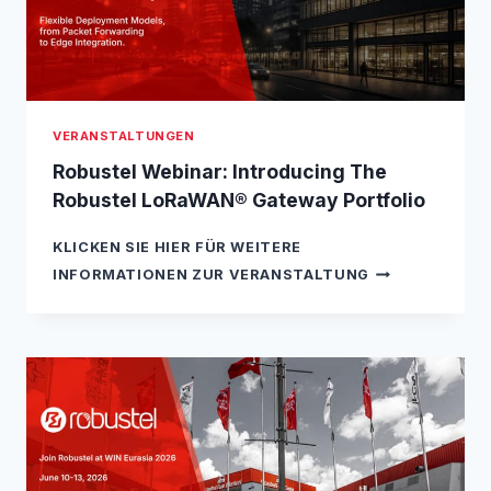
L
W
I
T
H
C
VERANSTALTUNGEN
A
I
Robustel Webinar: Introducing The
M
Robustel LoRaWAN® Gateway Portfolio
A
T
KLICKEN SIE HIER FÜR WEITERE
S
R
M
INFORMATIONEN ZUR VERANSTALTUNG
O
M
B
H
U
A
S
M
T
B
E
U
L
R
W
G
E
2
B
0