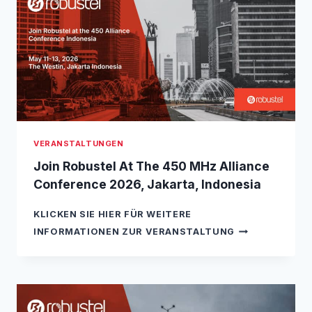
U
6
Y
S
,
T
T
E
O
L
K
A
Y
T
O
S
,
P
J
S
A
VERANSTALTUNGEN
I
P
T
A
Join Robustel At The 450 MHz Alliance
A
N
Conference 2026, Jakarta, Indonesia
L
I
KLICKEN SIE HIER FÜR WEITERE
A
J
2
INFORMATIONEN ZUR VERANSTALTUNG
O
0
I
2
N
6
R
,
O
P
B