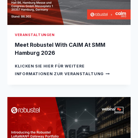
VERANSTALTUNGEN
Meet Robustel With CAIM At SMM
Hamburg 2026
KLICKEN SIE HIER FÜR WEITERE
M
INFORMATIONEN ZUR VERANSTALTUNG
E
E
T
R
O
B
U
S
T
E