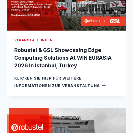
I
2
N
6
A
R
:
I
VERANSTALTUNGEN
N
T
Robustel & GSL Showcasing Edge
R
Computing Solutions At WIN EURASIA
O
2026 In Istanbul, Turkey
D
U
C
KLICKEN SIE HIER FÜR WEITERE
I
R
INFORMATIONEN ZUR VERANSTALTUNG
N
O
G
B
T
U
H
S
E
T
R
E
O
L
B
&