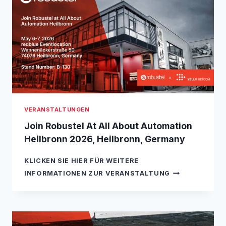
A
U
R
S
M
T
A
E
,
L
I
A
T
T
A
T
L
H
Y
E
VERANSTALTUNGEN
4
5
Join Robustel At All About Automation
0
Heilbronn 2026, Heilbronn, Germany
M
H
KLICKEN SIE HIER FÜR WEITERE
Z
J
A
INFORMATIONEN ZUR VERANSTALTUNG
O
L
I
L
N
I
R
A
O
N