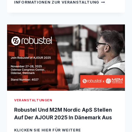
R
S
A
INFORMATIONEN ZUR VERANSTALTUNG
O
F
N
B
Ü
Y
U
R
S
P
T
R
E
O
L
D
S
U
T
K
E
T
L
F
L
Ü
T
H
A
R
U
E
F
R
VERANSTALTUNGEN
D
,
E
W
Robustel Und M2M Nordic ApS Stellen
R
E
Auf Der AJOUR 2025 In Dänemark Aus
M
B
A
I
KLICKEN SIE HIER FÜR WEITERE
R
N