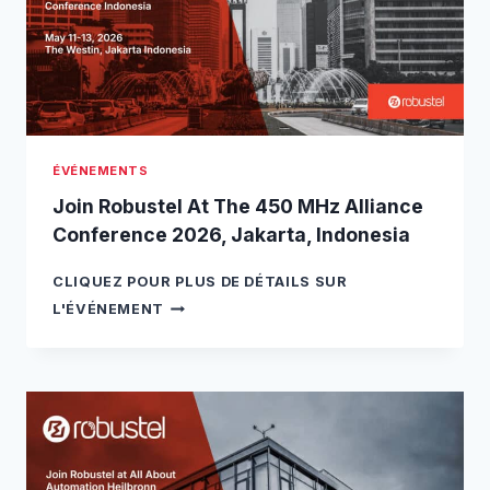
E
O
L
K
A
Y
T
O
S
,
P
J
S
A
ÉVÉNEMENTS
I
P
T
A
Join Robustel At The 450 MHz Alliance
A
N
Conference 2026, Jakarta, Indonesia
L
I
CLIQUEZ POUR PLUS DE DÉTAILS SUR
A
J
2
L'ÉVÉNEMENT
O
0
I
2
N
6
R
,
O
P
B
A
U
R
S
M