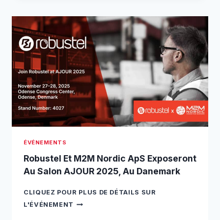
U
L
S
E
T
S
E
L
L
E
E
A
X
D
P
E
O
R
S
S
E
D
R
U
A
S
A
E
ÉVÉNEMENTS
U
C
S
T
Robustel Et M2M Nordic ApS Exposeront
A
E
Au Salon AJOUR 2025, Au Danemark
L
U
O
R
CLIQUEZ POUR PLUS DE DÉTAILS SUR
N
,
R
M
W
L'ÉVÉNEMENT
O
A
E