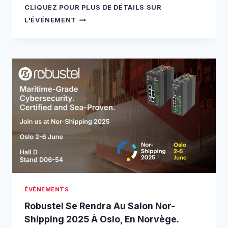
R
CLIQUEZ POUR PLUS DE DÉTAILS SUR
O
R
L'ÉVÉNEMENT
N
O
T
B
À
U
E
S
X
T
P
E
O
L
S
E
O
T
L
A
A
M
R
P
2
L
0
I
2
C
5
O
,
ÉVÉNEMENTS
N
E
M
Robustel Se Rendra Au Salon Nor-
N
I
Shipping 2025 À Oslo, En Norvège.
C
D