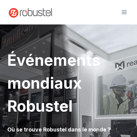
Passer
au
contenu
Événements
mondiaux
Robustel
Où se trouve Robustel dans le monde ?