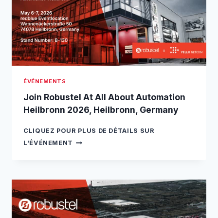
T
A
E
,
L
I
A
T
T
A
T
L
H
Y
E
ÉVÉNEMENTS
4
5
Join Robustel At All About Automation
0
Heilbronn 2026, Heilbronn, Germany
M
H
CLIQUEZ POUR PLUS DE DÉTAILS SUR
Z
J
A
L'ÉVÉNEMENT
O
L
I
L
N
I
R
A
O
N
B
C
U
E