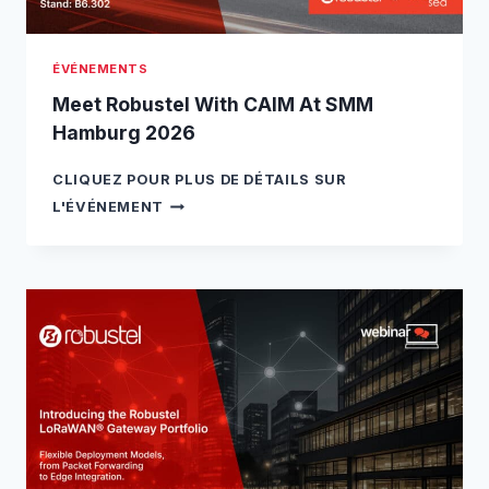
ÉVÉNEMENTS
Meet Robustel With CAIM At SMM
Hamburg 2026
CLIQUEZ POUR PLUS DE DÉTAILS SUR
M
L'ÉVÉNEMENT
E
E
T
R
O
B
U
S
T
E
L
W
I