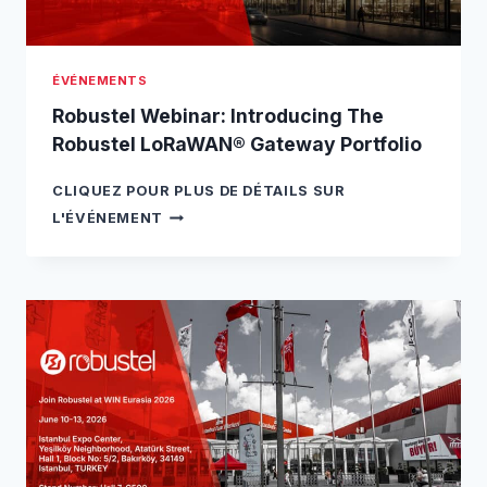
T
H
C
ÉVÉNEMENTS
A
I
Robustel Webinar: Introducing The
M
Robustel LoRaWAN® Gateway Portfolio
A
T
CLIQUEZ POUR PLUS DE DÉTAILS SUR
S
R
M
L'ÉVÉNEMENT
O
M
B
H
U
A
S
M
T
B
E
U
L
R
W
G
E
2
B
0
I
2
N
6