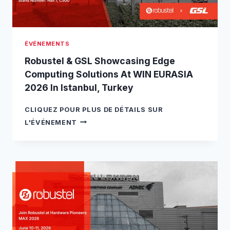
A
R
:
I
ÉVÉNEMENTS
N
T
Robustel & GSL Showcasing Edge
R
Computing Solutions At WIN EURASIA
O
2026 In Istanbul, Turkey
D
U
C
CLIQUEZ POUR PLUS DE DÉTAILS SUR
I
R
L'ÉVÉNEMENT
N
O
G
B
T
U
H
S
E
T
R
E
O
L
B
&
U
G
S
S
T