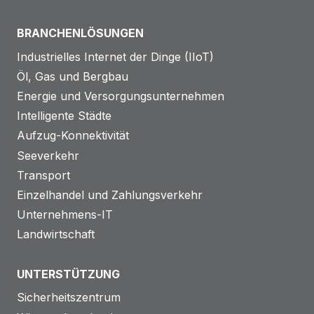
t
g
g
BRANCHENLÖSUNGEN
a
e
Industrielles Internet der Dinge (IIoT)
u
m
Öl, Gas und Bergbau
f
a
Energie und Versorgungsunternehmen
d
c
Intelligente Städte
i
h
Aufzug-Konnektivität
e
t
Seeverkehr
A
b
Transport
s
Einzelhandel und Zahlungsverkehr
c
Unternehmens-IT
h
Landwirtschaft
a
l
UNTERSTÜTZUNG
t
Sicherheitszentrum
u