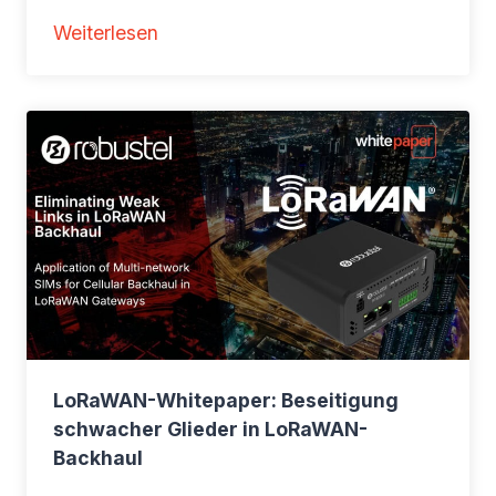
:
Weiterlesen
P
o
E
-
W
h
i
t
e
p
a
LoRaWAN-Whitepaper: Beseitigung
p
schwacher Glieder in LoRaWAN-
e
Backhaul
r