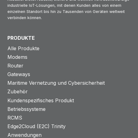
k
z
industrielle IoT-Lösungen, mit denen Kunden alles von einem
a
b
r
einzelnen Standort bis hin zu Tausenden von Geräten weltweit
w
p
e
verbinden können.
a
e
e
r
n
r
r
w
d
PRODUKTE
k
:
i
s
Alle Produkte
s
V
n
i
e
Modems
o
d
c
r
Router
r
e
h
v
Gateways
b
n
e
e
Maritime Vernetzung und Cybersicherheit
e
r
r
Zubehör
r
n
l
Kundenspezifisches Produkt
e
e
Betriebssysteme
i
i
RCMS
t
c
Edge2Cloud (E2C) Trinity
u
h
Anwendungen
n