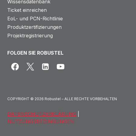
Wissensdatenbank
n
Ticket einreichen
g
EoL- und PCN-Richtlinie
d
Produktzertifizierungen
e
Projektregistrierung
s
P
FOLGEN SIE ROBUSTEL
S
T
N
COPYRIGHT © 2026 Robustel – ALLE RECHTE VORBEHALTEN
DATENSCHUTZERKLÄRUNG
|
NUTZUNGSBEDINGUNGEN