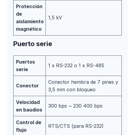
Protección
de
1,5 kV
aislamiento
magnético
Puerto serie
Puertos
1 x RS-232 o 1 x RS-485
serie
Conector hembra de 7 pines y
Conector
3,5 mm con bloqueo
Velocidad
300 bps ~ 230 400 bps
en baudios
Control de
RTS/CTS (para RS-232)
flujo