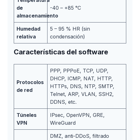
Temperatura
de
-40 – +85 °C
almacenamiento
Humedad
5 – 95 % HR (sin
relativa
condensación)
Características del software
PPP, PPPoE, TCP, UDP,
DHCP, ICMP, NAT, HTTP,
Protocolos
HTTPs, DNS, NTP, SMTP,
de red
Telnet, ARP, VLAN, SSH2,
DDNS, etc.
Túneles
IPsec, OpenVPN, GRE,
VPN
WireGuard
DMZ, anti-DDoS, filtrado