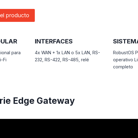
el producto
DULAR
INTERFACES
SISTEM
ional para
4x WAN + 1x LAN o 5x LAN, RS-
RobustOS P
-Fi
232, RS-422, RS-485, relé
operativo L
completo
erie Edge Gateway