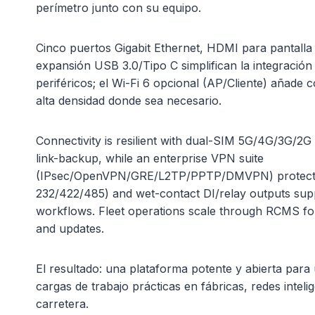
perímetro junto con su equipo.
Cinco puertos Gigabit Ethernet, HDMI para pantalla 
expansión USB 3.0/Tipo C simplifican la integració
periféricos; el Wi-Fi 6 opcional (AP/Cliente) añade 
alta densidad donde sea necesario.
Connectivity is resilient with dual-SIM 5G/4G/3G/2
link-backup, while an enterprise VPN suite
(IPsec/OpenVPN/GRE/L2TP/PPTP/DMVPN) protects da
232/422/485) and wet-contact DI/relay outputs sup
workflows. Fleet operations scale through RCMS for
and updates.
El resultado: una plataforma potente y abierta para 
cargas de trabajo prácticas en fábricas, redes inteli
carretera.