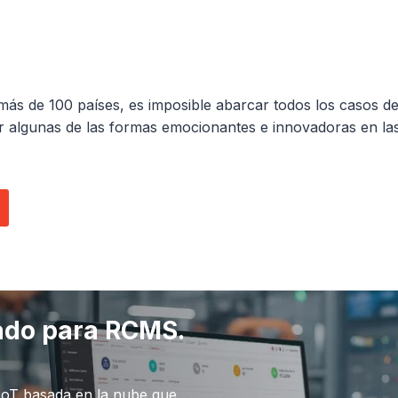
n más de 100 países, es imposible abarcar todos los casos 
r algunas de las formas emocionantes e innovadoras en las
rado para RCMS.
 IoT basada en la nube que