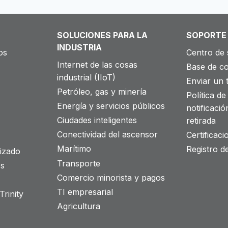
SOLUCIONES PARA LA
SOPORTE
INDUSTRIA
os
Centro de 
Internet de las cosas
Base de c
industrial (IIoT)
Enviar un t
Petróleo, gas y minería
Política de 
Energía y servicios públicos
notificació
Ciudades inteligentes
retirada
Conectividad del ascensor
Certificac
Marítimo
Registro d
izado
Transporte
os
Comercio minorista y pagos
TI empresarial
rinity
Agricultura