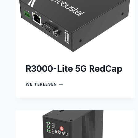
R3000-Lite 5G RedCap
R3000-
WEITERLESEN
LITE
5G
REDCAP