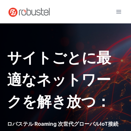
コ
ン
テ
ン
ツ
へ
ス
サイトごとに最
キ
ッ
プ
適なネットワー
クを解き放つ：
ロバステル Roaming 次世代グローバルIoT接続