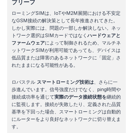
ブリーフ
ローミングSIMは、IoTやM2M展開における不安定
なGSM接続の解決策として長年推進されてきた。
しかし実際には、問題の一部しか解決しない。ネッ
トワーク選択はSIMカードではなく
ハードウェアと
ファームウェア
によって制御されるため、マルチネ
ットワークSIMが利用可能であっても、デバイスは
低品質または障害のあるネットワークに「固定」さ
れたままになる可能性がある。
ロバステル
スマートローミング技術は
、さらに一
歩進んでいます。信号強度だけでなく、ping時間や
接続成功率を通じて
実際のデータ接続状態を
継続的
に監視します。接続が失敗したり、定義された品質
基準を下回った場合、スマートローミングは自動的
にルーターをより良好なネットワークに切り替えま
す。