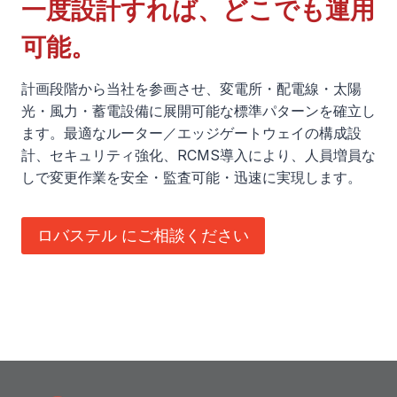
電
一度設計すれば、どこでも運用
ゲ
t
ロ
力
h
可能。
バ
ー
供
e
ス
給
シ
R
計画段階から当社を参画させ、変電所・配電線・太陽
テ
の
光・風力・蓄電設備に展開可能な標準パターンを確立し
1
ル
ョ
安
ます。最適なルーター／エッジゲートウェイの構成設
5
ル
定
計、セキュリティ強化、RCMS導入により、人員増員な
ン
2
ビ
化
しで変更作業を安全・監査可能・迅速に実現します。
0
ン
：
G
・
ロ
ロバステル にご相談ください
l
イ
バ
o
ン
ス
b
フ
テ
a
ォ
ル
l
マ
C
:
テ
P
R
ィ