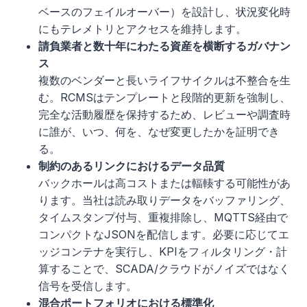
ベースのフェイルオーバー）を設計し、状況変化時
にもテレメトリとアクセスを維持します。
請負業者と数十年にわたる資産を横断するガバナン
ス
複数のベンダーと長いライフサイクルは不整合を生
む。RCMSはテンプレートと段階的更新を強制し、
完全な活動履歴を保持するため、レビューや調査時
に誰が、いつ、何を、なぜ変更したかを証明でき
る。
制約のあるリンクにおけるデータ品質
バックホールは高コストまたは輻輳する可能性があ
ります。当社は読み取りデータをバッファリング、
タイムスタンプ付与、重複排除し、MQTTS経由で
コンパクトなJSONを配信します。必要に応じてエ
ッジコンテナを実行し、KPIをフィルタリング・計
算することで、SCADA/クラウドがノイズではなく
信号を受信します。
混合ポートフォリオにおける標準化