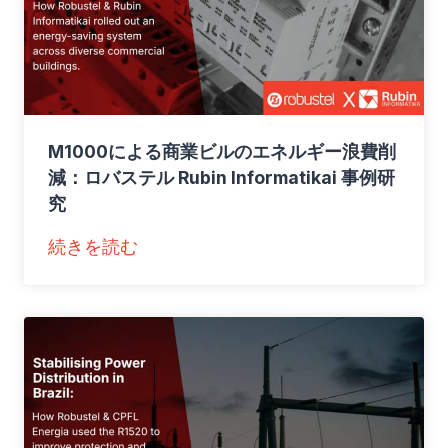
n
g
R
e
a
M1000による商業ビルのエネルギー浪費削
l
減：ロバステル Rubin Informatikai 事例研
-
究
T
i
：
続きを読む
m
M
e
1
M
0
e
0
t
0
h
に
a
よ