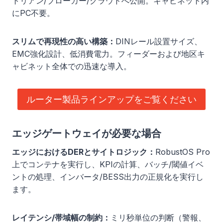
トリアン/ブローカー/クラウドへ公開。キャビネット内
にPC不要。
スリムで再現性の高い構築：
DINレール設置サイズ、
EMC強化設計、低消費電力。フィーダーおよび地区キ
ャビネット全体での迅速な導入。
ルーター製品ラインアップをご覧ください
エッジゲートウェイが必要な場合
エッジにおけるDERとサイトロジック：
RobustOS Pro
上でコンテナを実行し、KPIの計算、バッチ/閾値イベ
ントの処理、インバータ/BESS出力の正規化を実行し
ます。
レイテンシ/帯域幅の制約：
ミリ秒単位の判断（警報、