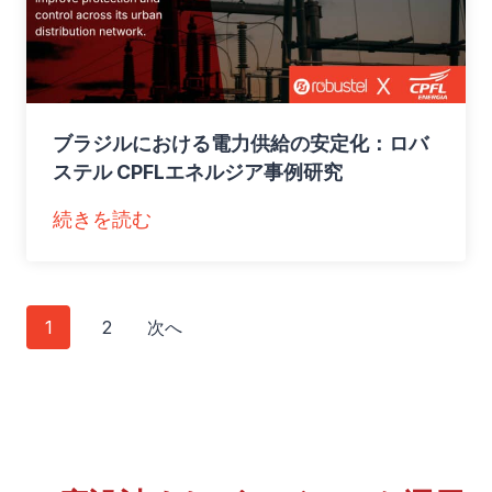
n
る
e
商
M
業
o
ビ
n
ブラジルにおける電力供給の安定化：ロバ
ル
i
ステル CPFLエネルジア事例研究
の
t
エ
：
続きを読む
o
ネ
ブ
r
ル
ラ
i
ギ
ジ
投
n
1
2
次へ
ー
ル
g
浪
稿
に
w
費
お
ナ
i
削
け
t
減
ビ
る
h
：