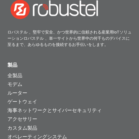
F
o
カ
L
b
イ
E
u
事
n
s
例
ロバステル 、堅牢で安全、かつ世界的に信頼される産業用IoTソリュ
e
t
ーションロバステル 、単一サイトから世界中の何千ものデバイスに
研
r
至るまで、あらゆるものを接続するお手伝いをします。
e
究
g
l
i
製品
&
a
Q
全製品
事
L
モデム
例
M
ルーター
研
C
ゲートウェイ
究
a
海事ネットワークとサイバーセキュリティ
s
アクセサリー
e
カスタム製品
S
オペレーティングシステム