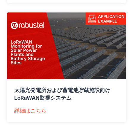
業
施
設
・
高
層
ビ
ル
・
集
太陽光発電所および蓄電池貯蔵施設向け
合
LoRaWAN監視システム
住
宅
：
詳細はこちら
向
太
け
陽
L