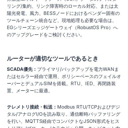
リング/集約、リンク障害時のローカル対応、または太
陽光発電、風力、BESSノードにおけるベンダー固有の
ツールチェーン統合など、現地処理も必要な場合は、
EGシリーズエッジゲートウェイ（RobustOS Pro）へ
のアップグレードをご検討ください。
ルーターが適切なツールであるとき
SCADA優先：
プライマリ/バックアップを電力WANま
たはセルラー経由で運用、ポリシーベースのフェイルオ
ーバーとデュアルSIMを搭載。RTU、IED、再閉路装
置、メーターに最適。
テレメトリ接続・転送：
Modbus RTU/TCPおよびデジ
タル/アナログI/Oを読み取り、通信断時バッファリング
を行い、MQTTS経由でコンパクトなJSON形式をヒス