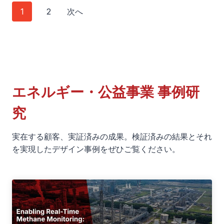
光
投
1
2
次へ
o
発
R
稿
電
a
所
ナ
W
お
A
ビ
よ
N
び
エネルギー・公益事業 事例研
ゲ
ス
蓄
究
マ
ー
電
ー
池
シ
実在する顧客、実証済みの成果。検証済みの結果とそれ
ト
サ
を実現したデザイン事例をぜひご覧ください。
メ
ョ
イ
ー
ト
ン
タ
向
ー
け
お
L
よ