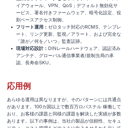
イアウォール、VPN、QoS；デフォルト無効化サ
ービス、署名付きファームウェア、暗号化設定、役
割ベースアクセス制御。
フリート運用：
ゼロタッチ対応のRCMS、テンプレ
ート、リング更新、監視／アラート、および完全な
「誰が／何を／いつ」監査証跡。
現場対応設計：
DINレールハードウェア、認証済み
アンテナ、グローバル通信事業者/規制当局の承
認、長寿命SKU。
応用例
あらゆる運用は異なりますが、そのパターンには共通点
があります。100カ国以上で数百万ロバステル 稼働して
おり、お客様の課題と同様の課題を解決した実績が多数
あります。以下の事例は、当社の製品が信頼性、セキュ