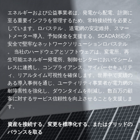
エネルギーおよび公益事業者は、発電から配電、計測に
至る重要インフラを管理するため、常時接続性を必要と
しています。ロバステル 、送電網の安定維持、スマー
トメーター導入、予知保全を支援する、SCADA対応の
安全で堅牢なネットワークソリューションロバステル
。 当社のハードウェアとソフトウェアは、変電所、再
生可能エネルギー発電所、制御センターにおいてシーム
レスに連携し、コンプライアンス、サイバーセキュリテ
ィ、リアルタイム可視性を確保します。世界中で実績の
ある導入事例を通じ、ユーティリティ事業者が電力網の
耐障害性を強化し、ダウンタイムを削減し、数百万の顧
客に対するサービス信頼性を向上させることを支援しま
す。
資産を接続する、変更を標準化する、またはグリッドの
バランスを取る