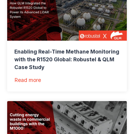
o
び
R
サ
a
ブ
W
メ
A
ー
N
タ
Enabling Real-Time Methane Monitoring
監
ー
with the R1520 Global: Robustel & QLM
視
リ
Case Study
ン
:
Read more
グ
E
n
a
b
l
i