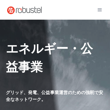
コ
ン
テ
ン
ツ
へ
ス
エネルギー・公
キ
ッ
プ
益事業
グリッド、発電、公益事業運営のための強靭で安
全なネットワーク。