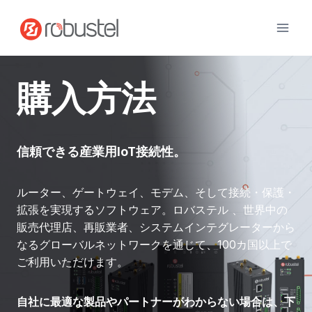
コ
ン
テ
ン
ツ
購入方法
へ
ス
キ
ッ
信頼できる産業用IoT接続性。
プ
ルーター、ゲートウェイ、モデム、そして接続・保護・
拡張を実現するソフトウェア。ロバステル 、世界中の
販売代理店、再販業者、システムインテグレーターから
なるグローバルネットワークを通じて、100カ国以上で
ご利用いただけます。
自社に最適な製品やパートナーがわからない場合は、下