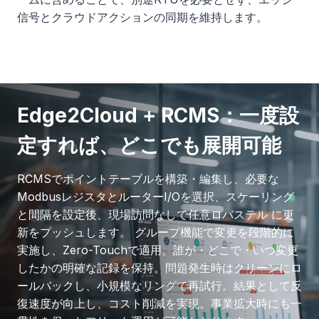
信号とクラウドアクションの同期を維持します。
Edge2Cloud + RCMS：一度設
定すれば、どこでも展開可能
RCMSでポイントテーブルを構築・編集し、必要な
ModbusレジスタとルーターI/Oを選択、スケーリング
と間隔を設定後、現場訪問なしで任意ロバステル に更
新をプッシュします。 グループ機能で変更を段階的に
実施し、Zero-Touchで適用。誰が・どこで・いつ変更
したかの明確な記録を保持。問題発生時はクリーンにロ
ールバックし、小規模なリングで再試行。結果として反
復速度が向上し、コスト削減を実現。事業拡大時にも一