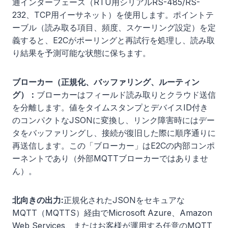
通インターフェース（RTU用シリアルRS-485/RS-
232、TCP用イーサネット）を使用します。ポイントテ
ーブル（読み取る項目、頻度、スケーリング設定）を定
義すると、E2Cがポーリングと再試行を処理し、読み取
り結果を予測可能な状態に保ちます。
ブローカー（正規化、バッファリング、ルーティン
グ）：
ブローカーはフィールド読み取りとクラウド送信
を分離します。値をタイムスタンプとデバイスID付き
のコンパクトなJSONに変換し、リンク障害時にはデー
タをバッファリングし、接続が復旧した際に順序通りに
再送信します。この「ブローカー」はE2Cの内部コンポ
ーネントであり（外部MQTTブローカーではありませ
ん）。
北向きの出力:
正規化されたJSONをセキュアな
MQTT（MQTTS）経由でMicrosoft Azure、Amazon
Web Services、またはお客様が運用する任意のMQTT