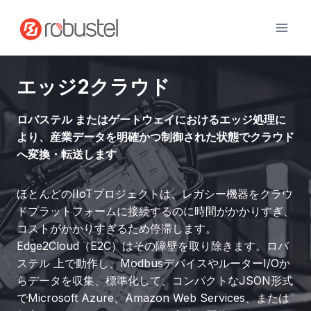
コ
ン
テ
ン
ツ
エッジ2クラウド
へ
ス
ロバステル またはゲートウェイにおけるエッジ処理に
キ
より、産業データを明確かつ制御された状態でクラウド
ッ
へ変換・転送します
プ
ほとんどのIIoTプロジェクトは、レガシー機器をクラウ
ドプラットフォームに接続するのに時間がかかりすぎ、
コストがかかりすぎるため停滞します。
Edge2Cloud（E2C）はその障壁を取り除きます。ロバ
ステル 上で動作し、ModbusデバイスやルーターI/Oか
らデータを収集、標準化して、コンパクトなJSON形式
でMicrosoft Azure、Amazon Web Services、または