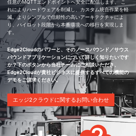
任意のMQTTエンドポイントへ安全に配信します。 こ
れによりハードウェアを削減し、カスタム統合作業を軽
減。よりシンプルで信頼性の高いアーキテクチャによ
り、パイロット段階から本番環境への移行を実現しま
す。
Edge2Cloudのパワーと、そのノースバウンド／サウス
バウンドアプリケーションについて詳しく知りたいです
か？下のボタンから当社チームにご相談いただき、
Edge2Cloudが貴社ビジネスに提供するすべての機能の
デモをご請求ください。
エッジ2クラウドに関するお問い合わせ