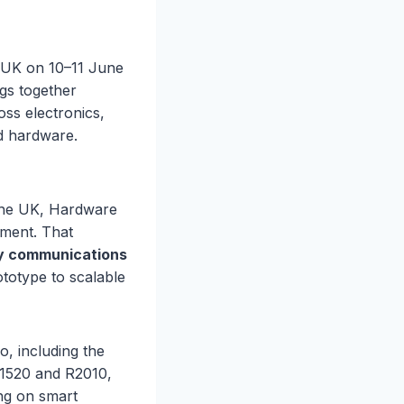
 UK on 10–11 June
gs together
ss electronics,
d hardware.
 the UK, Hardware
yment. That
 communications
totype to scalable
o, including the
R1520 and R2010,
ng on smart