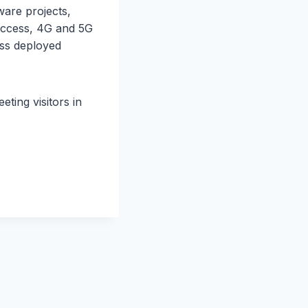
ware projects,
 access, 4G and 5G
ross deployed
ting visitors in