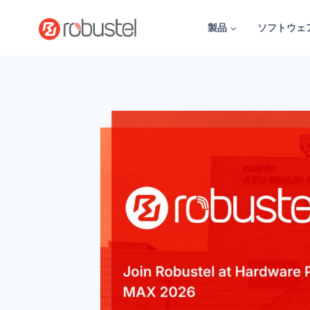
コ
ン
製品
ソフトウェ
テ
ン
ツ
へ
ス
キ
ッ
プ