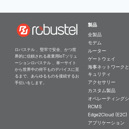
製品
全製品
モデム
ロバステル 、堅牢で安全、かつ世
ルーター
界的に信頼される産業用IoTソリュ
ゲートウェイ
ーションロバステル 、単一サイト
海事ネットワーク
から世界中の何千ものデバイスに至
キュリティ
るまで、あらゆるものを接続するお
アクセサリー
手伝いをします。
カスタム製品
オペレーティング
RCMS
Edge2Cloud (E2C) T
アプリケーション