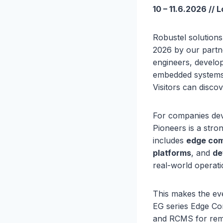
10 – 11.6.2026 // 
Robustel solution
2026 by our partn
engineers, develop
embedded systems,
Visitors can disco
For companies deve
Pioneers is a stro
includes
edge co
platforms
, and
de
real-world operati
This makes the eve
EG series Edge Co
and RCMS for remo