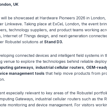
London, UK
s will be showcased at Hardware Pioneers 2026 in London,
er Linkwave. Taking place at ExCeL London, the event brin
ers, technology suppliers, and product teams working acro
 Internet of Things design, and next-generation connecte
ver Robustel solutions at
Stand D3.
loping connected devices and intelligent field systems in
ng venue to explore the technologies behind reliable deplo
mputing gateways
,
industrial cellular routers
,
OEM-ready
vice management tools
that help move products from pro
on.
nt especially relevant to key areas of the Robustel portfoli
mputing Gateways, industrial cellular routers such as the 
te monitoring and device management. For visitors worki