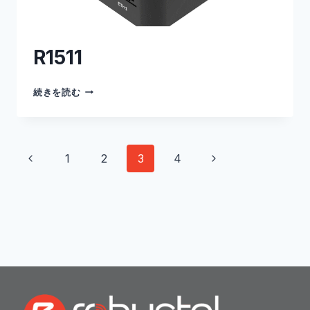
R1511
R1511
続きを読む
ペ
前
次
1
2
3
4
ー
の
ペ
ペ
ー
ジ
ー
ジ
ナ
ジ
ビ
ゲ