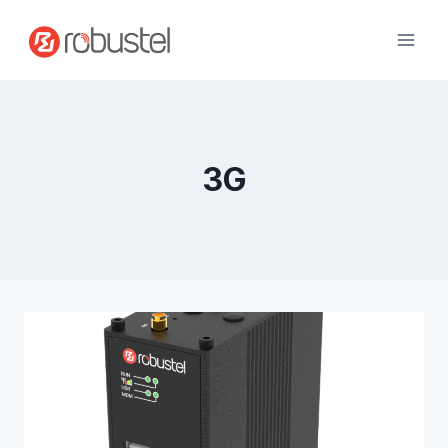
コ
ン
テ
ン
ツ
へ
ス
3G
キ
ッ
プ