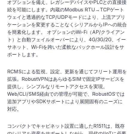
オプションを備え、レガシーデバイスやPLCとの直接接
続を可能にします。内蔵のModbus RTU→TCPゲート
ウェイと透過的なTCP/UDPモードにより、上流アプリ
ケーションを変更することなくシリアルからIPへの統合
を簡素化します。 オプションのWi-Fi（AP/クライアン
ト）と自動フェイルオーバーにより、4G/3G/2G、イー
サネット、Wi-Fiを跨いだ柔軟なバックホール設計をサ
ポートします。
RCMSによる監視、設定、更新を通じてフリート運用を
拡張。RobustVPNはあらゆるSIMで固定IPサービスを
提供し、シンプルなリモートアクセスを実現。
Web/CLI/SMS経由での管理が可能で、RobustOSでは
追加アプリやSDKサポートにより展開固有のニーズに
対応。
コンパクトでキャビネット設置に適したR1511は、既存
のシリアル資産をサポートしながら、現代のIIoTに必要