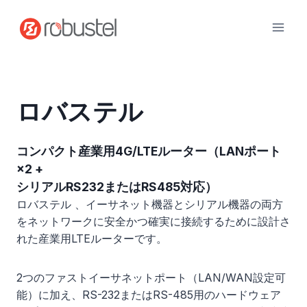
コ
ン
テ
ン
ツ
へ
ロバステル
ス
キ
ッ
コンパクト産業用4G/LTEルーター（LANポート
プ
×2 +
シリアルRS232またはRS485対応）
ロバステル 、イーサネット機器とシリアル機器の両方
をネットワークに安全かつ確実に接続するために設計さ
れた産業用LTEルーターです。
2つのファストイーサネットポート（LAN/WAN設定可
能）に加え、RS-232またはRS-485用のハードウェア