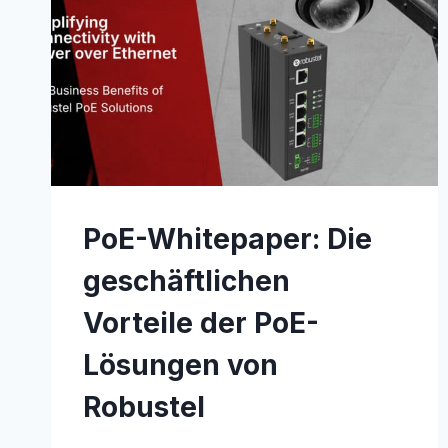
–
UND
WIE
WIRD
ES
VERWENDET?
PoE-Whitepaper: Die
geschäftlichen
Vorteile der PoE-
Lösungen von
Robustel