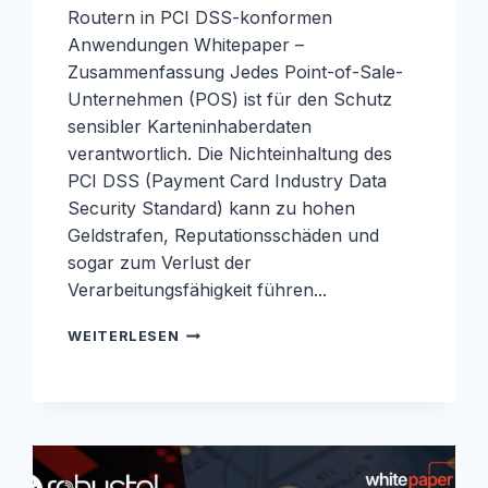
Routern in PCI DSS-konformen
Anwendungen Whitepaper –
Zusammenfassung Jedes Point-of-Sale-
Unternehmen (POS) ist für den Schutz
sensibler Karteninhaberdaten
verantwortlich. Die Nichteinhaltung des
PCI DSS (Payment Card Industry Data
Security Standard) kann zu hohen
Geldstrafen, Reputationsschäden und
sogar zum Verlust der
Verarbeitungsfähigkeit führen...
PCI
WEITERLESEN
DSS-
WHITEPAPER:
SICHERUNG
VON
FINANZTRANSAKTIONEN
AM
NETZWERKRAND