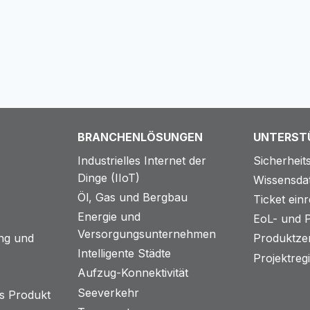
VON
IOT-
GATEWAYS
VOR
STILLEN
SPEICHERAUSFÄLLEN
BRANCHENLÖSUNGEN
UNTERST
Industrielles Internet der
Sicherhei
Dinge (IIoT)
Wissensda
Öl, Gas und Bergbau
Ticket ein
Energie und
EoL- und P
Versorgungsunternehmen
ng und
Produktzer
Intelligente Städte
Projektreg
Aufzug-Konnektivität
Seeverkehr
s Produkt