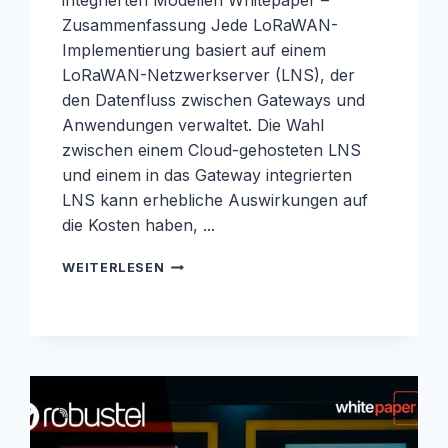
integrierten Modellen Whitepaper –
Zusammenfassung Jede LoRaWAN-
Implementierung basiert auf einem
LoRaWAN-Netzwerkserver (LNS), der
den Datenfluss zwischen Gateways und
Anwendungen verwaltet. Die Wahl
zwischen einem Cloud-gehosteten LNS
und einem in das Gateway integrierten
LNS kann erhebliche Auswirkungen auf
die Kosten haben, ...
LNS-
WEITERLESEN
WHITEPAPER:
LORAWAN-
NETZWERKSERVER
LEICHT
GEMACHT