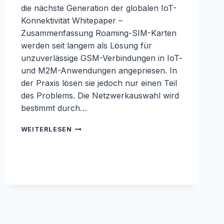
die nächste Generation der globalen IoT-
Konnektivität Whitepaper –
Zusammenfassung Roaming-SIM-Karten
werden seit langem als Lösung für
unzuverlässige GSM-Verbindungen in IoT-
und M2M-Anwendungen angepriesen. In
der Praxis lösen sie jedoch nur einen Teil
des Problems. Die Netzwerkauswahl wird
bestimmt durch…
WHITEPAPER
WEITERLESEN
ZU
SMART
ROAMING:
DAS
BESTE
NETZWERK
PRO
STANDORT
ERSCHLIESSEN