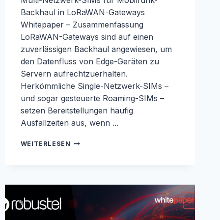
Multi-Netzwerk-SIMs für Mobilfunk-
Backhaul in LoRaWAN-Gateways
Whitepaper – Zusammenfassung
LoRaWAN-Gateways sind auf einen
zuverlässigen Backhaul angewiesen, um
den Datenfluss von Edge-Geräten zu
Servern aufrechtzuerhalten.
Herkömmliche Single-Netzwerk-SIMs –
und sogar gesteuerte Roaming-SIMs –
setzen Bereitstellungen häufig
Ausfallzeiten aus, wenn ...
LORAWAN-
WEITERLESEN
WHITEPAPER:
BESEITIGUNG
SCHWACHER
GLIEDER
IN
LORAWAN-
BACKHAUL