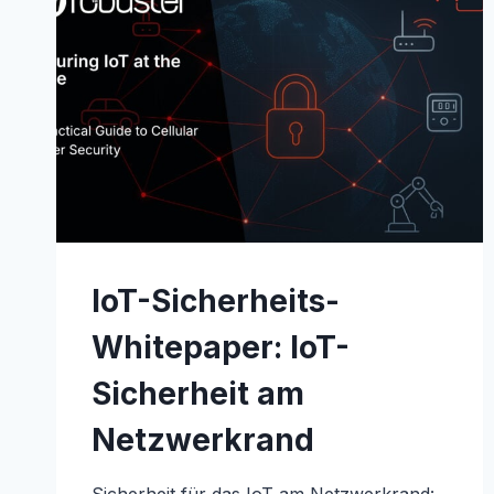
LÖSUNGEN
VON
ROBUSTEL
IoT-Sicherheits-
Whitepaper: IoT-
Sicherheit am
Netzwerkrand
Sicherheit für das IoT am Netzwerkrand: