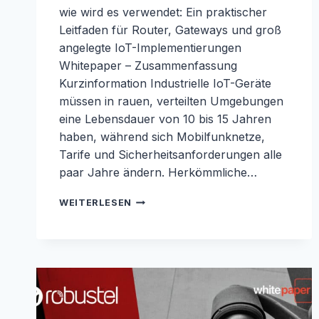
wie wird es verwendet: Ein praktischer
Leitfaden für Router, Gateways und groß
angelegte IoT-Implementierungen
Whitepaper – Zusammenfassung
Kurzinformation Industrielle IoT-Geräte
müssen in rauen, verteilten Umgebungen
eine Lebensdauer von 10 bis 15 Jahren
haben, während sich Mobilfunknetze,
Tarife und Sicherheitsanforderungen alle
paar Jahre ändern. Herkömmliche…
ESIM-
WEITERLESEN
WHITEPAPER:
WAS
IST
ESIM
FÜR
DAS
INDUSTRIELLE
IOT