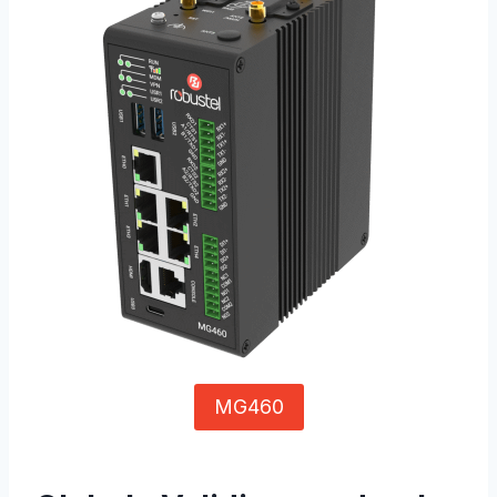
MG460