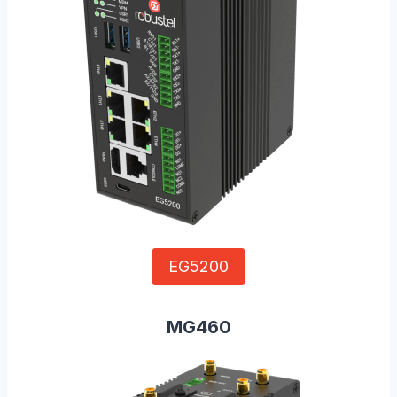
EG5200
MG460