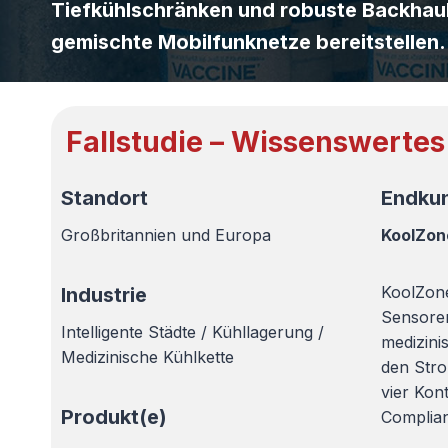
Tiefkühlschränken und robuste Backhau
gemischte Mobilfunknetze bereitstellen.
Fallstudie – Wissenswertes 
Standort
Endku
Großbritannien und Europa
KoolZon
KoolZone
Industrie
Sensore
Intelligente Städte / Kühllagerung /
medizini
Medizinische Kühlkette
den Stro
vier Kon
Produkt(e)
Complian