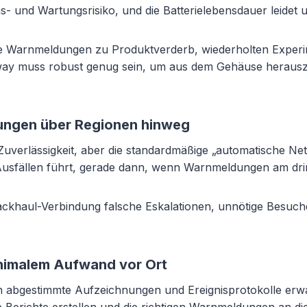
s- und Wartungsrisiko, und die Batterielebensdauer leidet
e Warnmeldungen zu Produktverderb, wiederholten Experi
ay muss robust genug sein, um aus dem Gehäuse herauszu
ungen über Regionen hinweg
verlässigkeit, aber die standardmäßige „automatische Ne
en Ausfällen führt, gerade dann, wenn Warnmeldungen am dr
Backhaul-Verbindung falsche Eskalationen, unnötige Besuc
inimalem Aufwand vor Ort
h abgestimmte Aufzeichnungen und Ereignisprotokolle erwa