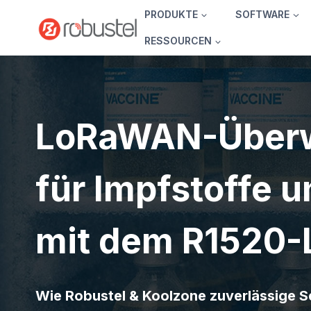
Zum
PRODUKTE
SOFTWARE
Inhalt
RESSOURCEN
springen
LoRaWAN-Über
für Impfstoffe 
mit dem R1520-
Wie Robustel & Koolzone zuverlässige Se