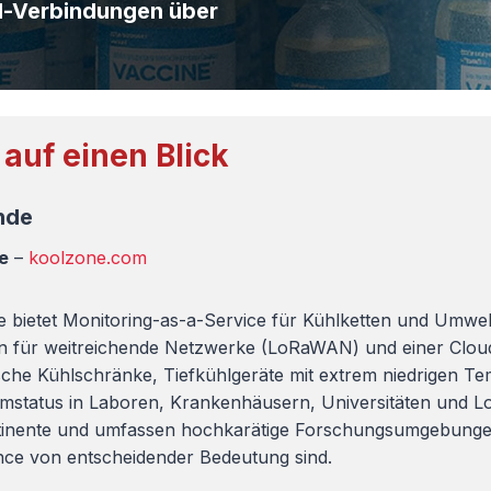
l-Verbindungen über
auf einen Blick
nde
e
–
koolzone.com
 bietet Monitoring-as-a-Service für Kühlketten und Umwe
n für weitreichende Netzwerke (LoRaWAN) und einer Clou
sche Kühlschränke, Tiefkühlgeräte mit extrem niedrigen Tem
mstatus in Laboren, Krankenhäusern, Universitäten und Logi
tinente und umfassen hochkarätige Forschungsumgebungen, 
ce von entscheidender Bedeutung sind.