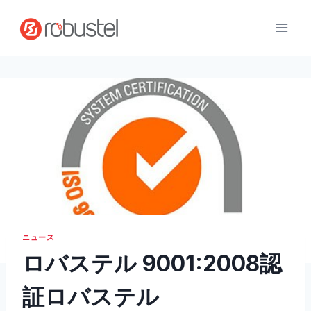
コ
ン
テ
ン
ツ
へ
ス
キ
ッ
プ
ニュース
ロバステル 9001:2008認
証ロバステル