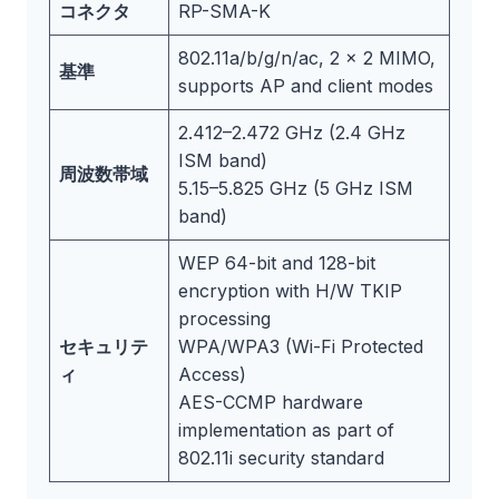
コネクタ
RP-SMA-K
802.11a/b/g/n/ac, 2 x 2 MIMO,
基準
supports AP and client modes
2.412–2.472 GHz (2.4 GHz
ISM band)
周波数帯域
5.15–5.825 GHz (5 GHz ISM
band)
WEP 64-bit and 128-bit
encryption with H/W TKIP
processing
セキュリテ
WPA/WPA3 (Wi-Fi Protected
ィ
Access)
AES-CCMP hardware
implementation as part of
802.11i security standard