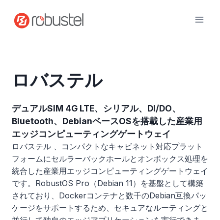
コ
ン
テ
ン
ツ
へ
ロバステル
ス
キ
ッ
デュアルSIM 4G LTE、シリアル、DI/DO、
プ
Bluetooth、DebianベースOSを搭載した産業用
エッジコンピューティングゲートウェイ
ロバステル 、コンパクトなキャビネット対応プラット
フォームにセルラーバックホールとオンボックス処理を
統合した産業用エッジコンピューティングゲートウェイ
です。RobustOS Pro（Debian 11）を基盤として構築
されており、Dockerコンテナと数千のDebian互換パッ
ケージをサポートするため、セキュアなルーティングと