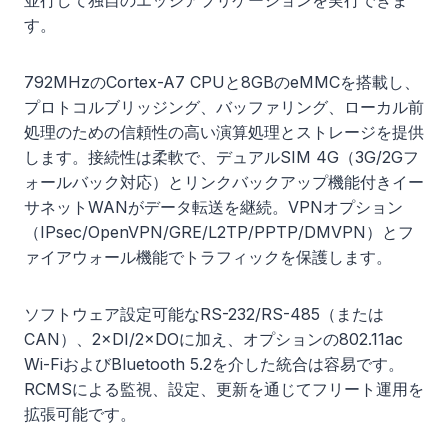
並行して独自のエッジアプリケーションを実行できま
す。
792MHzのCortex-A7 CPUと8GBのeMMCを搭載し、
プロトコルブリッジング、バッファリング、ローカル前
処理のための信頼性の高い演算処理とストレージを提供
します。接続性は柔軟で、デュアルSIM 4G（3G/2Gフ
ォールバック対応）とリンクバックアップ機能付きイー
サネットWANがデータ転送を継続。VPNオプション
（IPsec/OpenVPN/GRE/L2TP/PPTP/DMVPN）とフ
ァイアウォール機能でトラフィックを保護します。
ソフトウェア設定可能なRS-232/RS-485（または
CAN）、2×DI/2×DOに加え、オプションの802.11ac
Wi-FiおよびBluetooth 5.2を介した統合は容易です。
RCMSによる監視、設定、更新を通じてフリート運用を
拡張可能です。