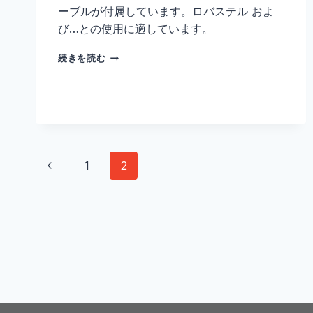
ーブルが付属しています。ロバステル およ
び…との使用に適しています。
3M
続きを読む
5G
セ
ル
ラ
ー
磁
気
ペ
前
1
2
ア
ン
ー
の
テ
ナ
ペ
ジ
–
E000330201
ー
ナ
ジ
ビ
ゲ