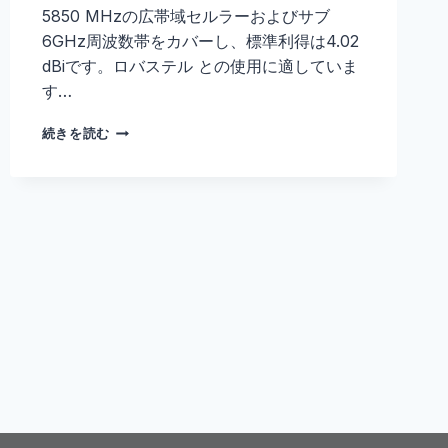
5850 MHzの広帯域セルラーおよびサブ
6GHz周波数帯をカバーし、標準利得は4.02
dBiです。ロバステル との使用に適していま
す…
5G
続きを読む
セ
ル
ラ
ー
ゴ
ム
ア
ン
テ
ナ
–
E000330174