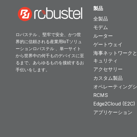
製品
ー
全製品
シ
モデム
ロバステル 、堅牢で安全、かつ世
ルーター
ョ
界的に信頼される産業用IoTソリュ
ゲートウェイ
ーションロバステル 、単一サイト
ン
海事ネットワーク
から世界中の何千ものデバイスに至
キュリティ
るまで、あらゆるものを接続するお
アクセサリー
手伝いをします。
カスタム製品
オペレーティング
RCMS
Edge2Cloud (E2C) T
アプリケーション