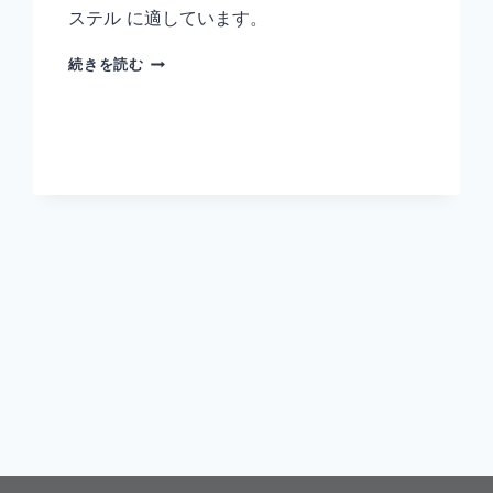
ステル に適しています。
1.5M
続きを読む
5G
セ
ル
ラ
ー
磁
気
ア
ン
テ
ナ
–
E000330216