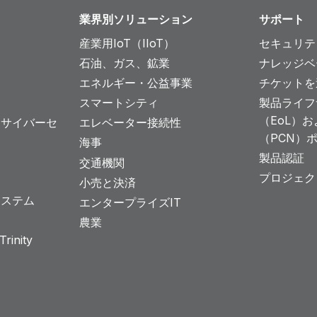
業界別ソリューション
サポート
産業用IoT（IIoT）
セキュリテ
石油、ガス、鉱業
ナレッジベ
エネルギー・公益事業
チケットを
スマートシティ
製品ライフ
（EoL）
とサイバーセ
エレベーター接続性
（PCN）
海事
製品認証
交通機関
プロジェク
小売と決済
システム
エンタープライズIT
農業
rinity