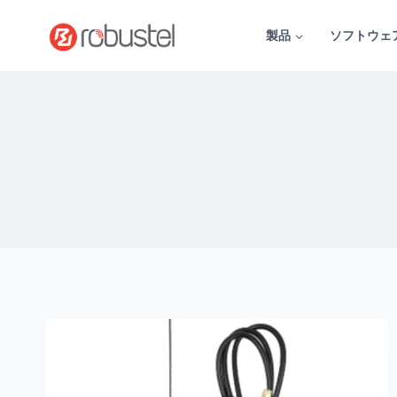
コ
ン
製品
ソフトウェ
テ
ン
ツ
へ
ス
キ
ッ
プ