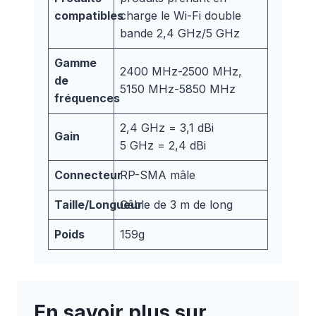
compatibles
charge le Wi-Fi double
bande 2,4 GHz/5 GHz
Gamme
2400 MHz-2500 MHz,
de
5150 MHz-5850 MHz
fréquences
2,4 GHz = 3,1 dBi
Gain
5 GHz = 2,4 dBi
Connecteur
RP-SMA mâle
Taille/Longueur
Câble de 3 m de long
Poids
159g
En savoir plus sur