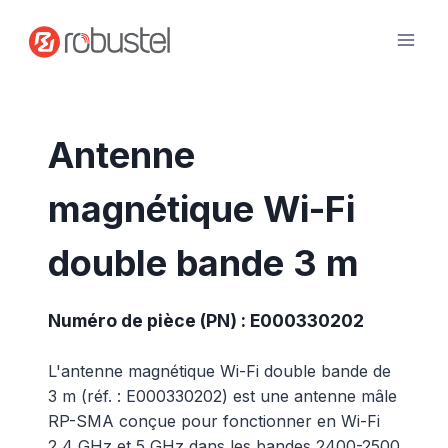
Passer
au
contenu
Antenne
magnétique Wi-Fi
double bande 3 m
Numéro de pièce (PN) : E000330202
L'antenne magnétique Wi-Fi double bande de
3 m (réf. : E000330202) est une antenne mâle
RP-SMA conçue pour fonctionner en Wi-Fi
2,4 GHz et 5 GHz dans les bandes 2400-2500