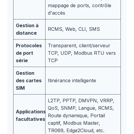
mappage de ports, contrôle
d'accès
Gestion à
RCMS, Web, CLI, SMS
distance
Protocoles
Transparent, client/serveur
de port
TCP, UDP, Modbus RTU vers
série
TCP
Gestion
des cartes
Itinérance intelligente
SIM
L2TP, PPTP, DMVPN, VRRP,
QoS, SNMP, Langue, RCMS,
Applications
Route dynamique, Portail
facultatives
captif, Modbus Master,
TR069, Edge2Cloud, etc.