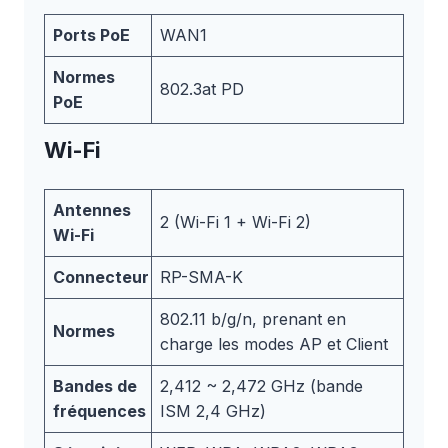
Ports PoE
WAN1
Normes
802.3at PD
PoE
Wi-Fi
Antennes
2 (Wi-Fi 1 + Wi-Fi 2)
Wi-Fi
Connecteur
RP-SMA-K
802.11 b/g/n, prenant en
Normes
charge les modes AP et Client
Bandes de
2,412 ~ 2,472 GHz (bande
fréquences
ISM 2,4 GHz)