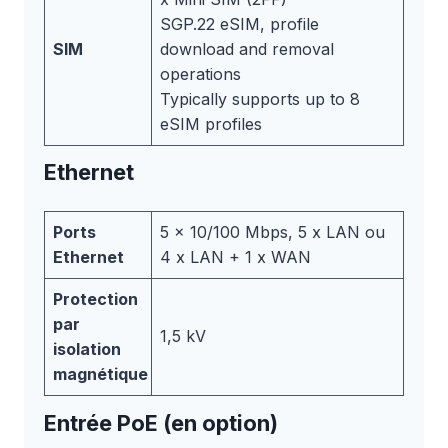
SGP.22 eSIM, profile
SIM
download and removal
operations
Typically supports up to 8
eSIM profiles
Ethernet
Ports
5 x 10/100 Mbps, 5 x LAN ou
Ethernet
4 x LAN + 1 x WAN
Protection
par
1,5 kV
isolation
magnétique
Entrée PoE (en option)