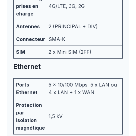
prises en
4G/LTE, 3G, 2G
charge
Antennes
2 (PRINCIPAL + DIV)
Connecteur
SMA-K
SIM
2 x Mini SIM (2FF)
Ethernet
Ports
5 x 10/100 Mbps, 5 x LAN ou
Ethernet
4 x LAN + 1 x WAN
Protection
par
1,5 kV
isolation
magnétique