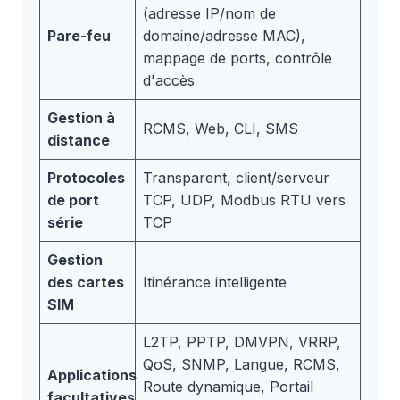
(adresse IP/nom de
Pare-feu
domaine/adresse MAC),
mappage de ports, contrôle
d'accès
Gestion à
RCMS, Web, CLI, SMS
distance
Protocoles
Transparent, client/serveur
de port
TCP, UDP, Modbus RTU vers
série
TCP
Gestion
des cartes
Itinérance intelligente
SIM
L2TP, PPTP, DMVPN, VRRP,
QoS, SNMP, Langue, RCMS,
Applications
Route dynamique, Portail
facultatives