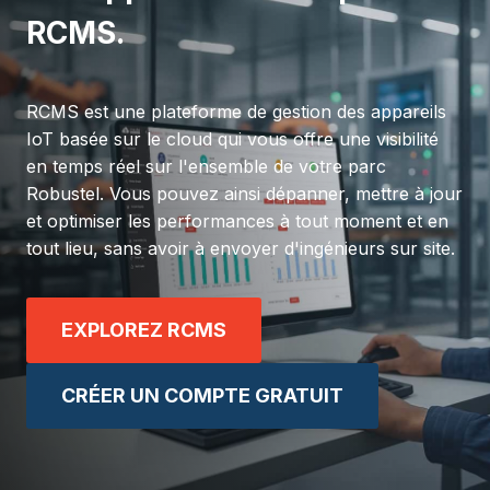
RCMS.
RCMS est une plateforme de gestion des appareils
IoT basée sur le cloud qui vous offre une visibilité
en temps réel sur l'ensemble de votre parc
Robustel. Vous pouvez ainsi dépanner, mettre à jour
et optimiser les performances à tout moment et en
tout lieu, sans avoir à envoyer d'ingénieurs sur site.
EXPLOREZ RCMS
CRÉER UN COMPTE GRATUIT