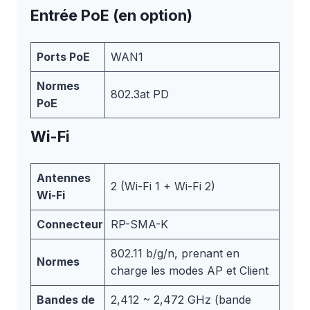
Entrée PoE (en option)
Ports PoE
WAN1
Normes
802.3at PD
PoE
Wi-Fi
Antennes
2 (Wi-Fi 1 + Wi-Fi 2)
Wi-Fi
Connecteur
RP-SMA-K
802.11 b/g/n, prenant en
Normes
charge les modes AP et Client
Bandes de
2,412 ~ 2,472 GHz (bande