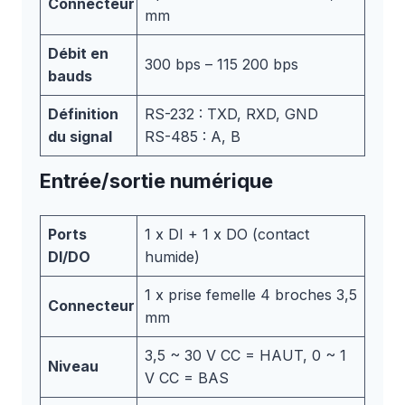
Connecteur
mm
Débit en
300 bps – 115 200 bps
bauds
Définition
RS-232 : TXD, RXD, GND
du signal
RS-485 : A, B
Entrée/sortie numérique
Ports
1 x DI + 1 x DO (contact
DI/DO
humide)
1 x prise femelle 4 broches 3,5
Connecteur
mm
3,5 ~ 30 V CC = HAUT, 0 ~ 1
Niveau
V CC = BAS