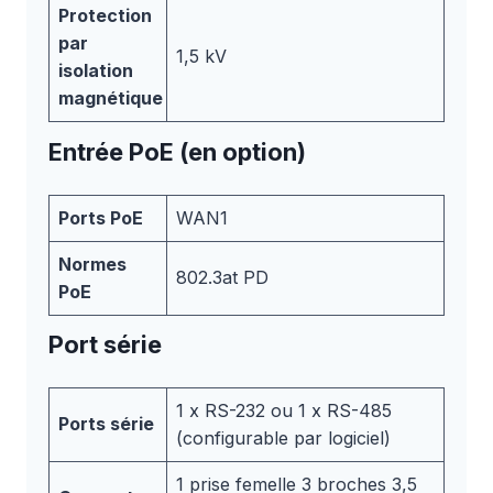
Protection
par
1,5 kV
isolation
magnétique
Entrée PoE (en option)
Ports PoE
WAN1
Normes
802.3at PD
PoE
Port série
1 x RS-232 ou 1 x RS-485
Ports série
(configurable par logiciel)
1 prise femelle 3 broches 3,5