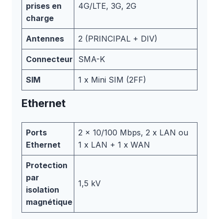
prises en
4G/LTE, 3G, 2G
charge
Antennes
2 (PRINCIPAL + DIV)
Connecteur
SMA-K
SIM
1 x Mini SIM (2FF)
Ethernet
Ports
2 x 10/100 Mbps, 2 x LAN ou
Ethernet
1 x LAN + 1 x WAN
Protection
par
1,5 kV
isolation
magnétique