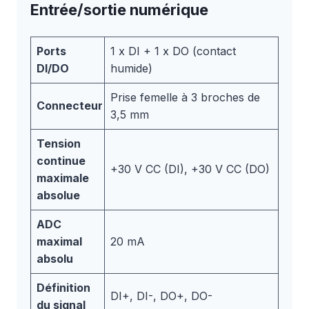
Entrée/sortie numérique
Ports
1 x DI + 1 x DO (contact
DI/DO
humide)
Prise femelle à 3 broches de
Connecteur
3,5 mm
Tension
continue
+30 V CC (DI), +30 V CC (DO)
maximale
absolue
ADC
maximal
20 mA
absolu
Définition
DI+, DI-, DO+, DO-
du signal