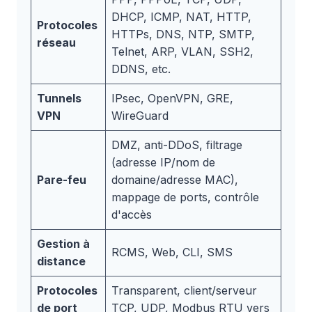
DHCP, ICMP, NAT, HTTP,
Protocoles
HTTPs, DNS, NTP, SMTP,
réseau
Telnet, ARP, VLAN, SSH2,
DDNS, etc.
Tunnels
IPsec, OpenVPN, GRE,
VPN
WireGuard
DMZ, anti-DDoS, filtrage
(adresse IP/nom de
Pare-feu
domaine/adresse MAC),
mappage de ports, contrôle
d'accès
Gestion à
RCMS, Web, CLI, SMS
distance
Protocoles
Transparent, client/serveur
de port
TCP, UDP, Modbus RTU vers