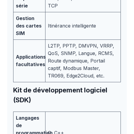
série
TCP
Gestion
des cartes
Itinérance intelligente
SIM
L2TP, PPTP, DMVPN, VRRP,
QoS, SNMP, Langue, RCMS,
Applications
Route dynamique, Portail
facultatives
captif, Modbus Master,
TR069, Edge2Cloud, etc.
Kit de développement logiciel
(SDK)
Langages
de
programmation
C, C++