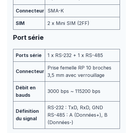
Connecteur
SMA-K
SIM
2 x Mini SIM (2FF)
Port série
Ports série
1 x RS-232 + 1 x RS-485
Prise femelle RP 10 broches
Connecteur
3,5 mm avec verrouillage
Débit en
3000 bps ~ 115200 bps
bauds
RS-232 : TxD, RxD, GND
Définition
RS-485 : A (Données+), B
du signal
(Données-)