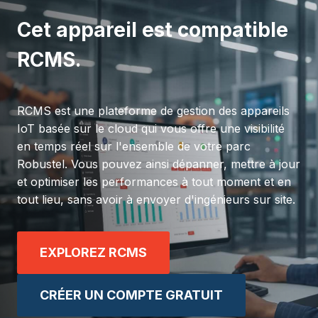
Cet appareil est compatible
RCMS.
RCMS est une plateforme de gestion des appareils
IoT basée sur le cloud qui vous offre une visibilité
en temps réel sur l'ensemble de votre parc
Robustel. Vous pouvez ainsi dépanner, mettre à jour
et optimiser les performances à tout moment et en
tout lieu, sans avoir à envoyer d'ingénieurs sur site.
EXPLOREZ RCMS
CRÉER UN COMPTE GRATUIT