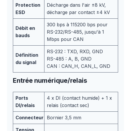
Protection
Décharge dans l'air ±8 kV,
ESD
décharge par contact ±4 kV
300 bps à 115200 bps pour
Débit en
RS-232/RS-485, jusqu'à 1
bauds
Mbps pour CAN
RS-232 : TXD, RXD, GND
Définition
RS-485 : A, B, GND
du signal
CAN : CAN_H, CAN_L, GND
Entrée numérique/relais
Ports
4 x DI (contact humide) + 1 x
DI/relais
relais (contact sec)
Connecteur
Bornier 3,5 mm
Tension