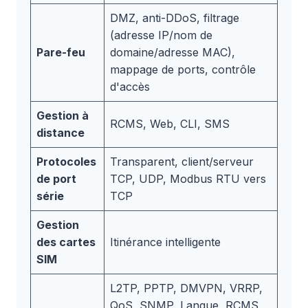
DMZ, anti-DDoS, filtrage
(adresse IP/nom de
Pare-feu
domaine/adresse MAC),
mappage de ports, contrôle
d'accès
Gestion à
RCMS, Web, CLI, SMS
distance
Protocoles
Transparent, client/serveur
de port
TCP, UDP, Modbus RTU vers
série
TCP
Gestion
des cartes
Itinérance intelligente
SIM
L2TP, PPTP, DMVPN, VRRP,
QoS, SNMP, Langue, RCMS,