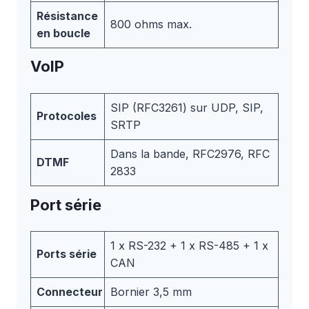
Résistance
800 ohms max.
en boucle
VoIP
SIP (RFC3261) sur UDP, SIP,
Protocoles
SRTP
Dans la bande, RFC2976, RFC
DTMF
2833
Port série
1 x RS-232 + 1 x RS-485 + 1 x
Ports série
CAN
Connecteur
Bornier 3,5 mm