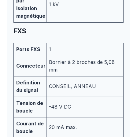
par
1 kV
isolation
magnétique
FXS
Ports FXS
1
Bornier à 2 broches de 5,08
Connecteur
mm
Définition
CONSEIL, ANNEAU
du signal
Tension de
-48 V DC
boucle
Courant de
20 mA max.
boucle