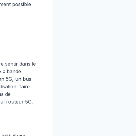
ement possible
e sentir dans le
ne « bande
on 5G, un bus
sation, faire
es de
eul routeur 5G.