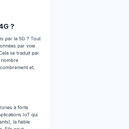
 4G ?
s par la 5G ? Tout
données par voie
Cela se traduit par
d nombre
ncombrement et,
zones à forte
plications IoT qui
ts), la faible
s. Elle peut