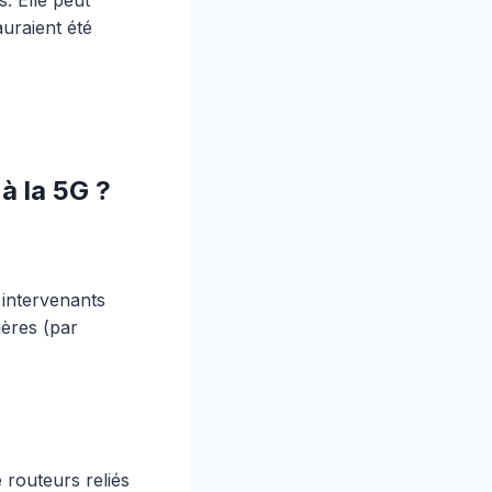
uraient été
à la 5G ?
 intervenants
ières (par
.
routeurs reliés