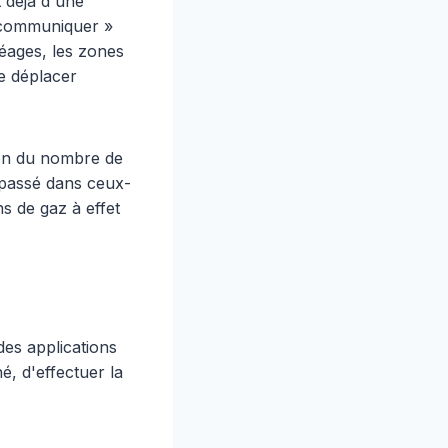
t déjà d'une
« communiquer »
péages, les zones
se déplacer
ion du nombre de
 passé dans ceux-
ns de gaz à effet
es applications
, d'effectuer la