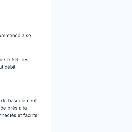
 commencé à se
e la 5G : les
t débit.
s de basculement
 de près à la
ectés et faciliter