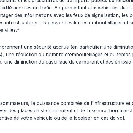
venants et les prestataires de transports publics bénéficien
fluidité accrues du trafic. En permettant aux véhicules de 
rtager des informations avec les feux de signalisation, les 
es infrastructures, ils peuvent éviter les embouteillages et 
 villes.*
prennent une sécurité accrue (en particulier une diminut
es), une réduction du nombre d'embouteillages et du temps
on, une diminution du gaspillage de carburant et des émissio
sommateurs, la puissance combinée de l'infrastructure et d
er des places de stationnement et de l'essence bon marché
tive de votre véhicule ou de le localiser en cas de vol.