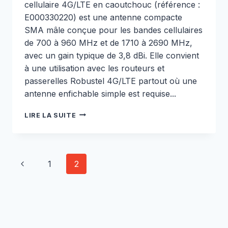
cellulaire 4G/LTE en caoutchouc (référence :
E000330220) est une antenne compacte
SMA mâle conçue pour les bandes cellulaires
de 700 à 960 MHz et de 1710 à 2690 MHz,
avec un gain typique de 3,8 dBi. Elle convient
à une utilisation avec les routeurs et
passerelles Robustel 4G/LTE partout où une
antenne enfichable simple est requise...
ANTENNE
LIRE LA SUITE
CELLULAIRE
4G/LTE
EN
CAOUTCHOUC
Navigation
Page
1
2
–
E000330220
dans
précédente
les
pages