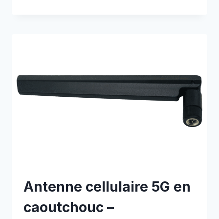
MAGNÉTIQUE
CELLULAIRE
5G
DE
1,5
M
–
E000330216
Antenne cellulaire 5G en
caoutchouc –